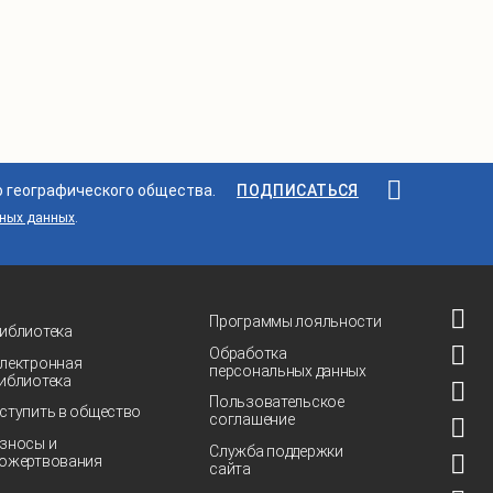
о географического общества.
ПОДПИСАТЬСЯ
ьных данных
.
Программы лояльности
иблиотека
Обработка
лектронная
персональных данных
иблиотека
Пользовательское
ступить в общество
соглашение
зносы и
Служба поддержки
ожертвования
сайта