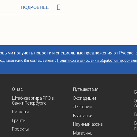
ПОДРОБНЕЕ
ервыми получать новости и специальные предложения от Русског
дписаться», Вы соглашаетесь с
Политикой в отношении обработки персонал
О нас
Путешествия
Б
Штаб-квартира РГО в
Экспедиции
Э
Санкт‑Петербурге
б
Лектории
Регионы
В
Выставки
Гранты
В
Научный архив
п
Проекты
Магазины