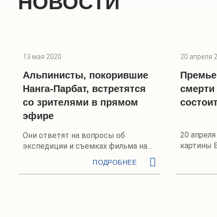
НОВОСТИ
13 мая 2020
20 апреля 
Альпинисты, покорившие
Премье
Нанга-Парбат, встретятся
смерти
со зрителями в прямом
состои
эфире
20 апреля
Они ответят на вопросы об
картины 
экспедиции и съемках фильма на
ней в пр
одной из самых опасных в мире
ПОДРОБНЕЕ
вершин