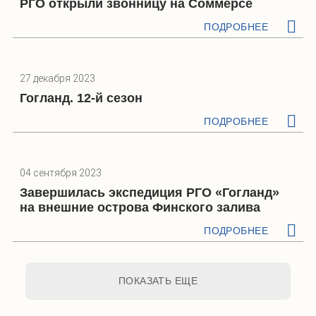
РГО открыли звонницу на Соммерсе
Вид с моря на остров Вигрунд
Фотография предположительного места захоронения 128 советских
ПОДРОБНЕЕ
солдат на Соммерсе
27 декабря 2023
Гогланд. 12-й сезон
ПОДРОБНЕЕ
04 сентября 2023
Завершилась экспедиция РГО «Гогланд»
на внешние острова Финского залива
Маяк острова Сескар и памятник защитникам Балтики. Фото:
Екатерина Хуторская
ПОДРОБНЕЕ
ПОКАЗАТЬ ЕЩЕ