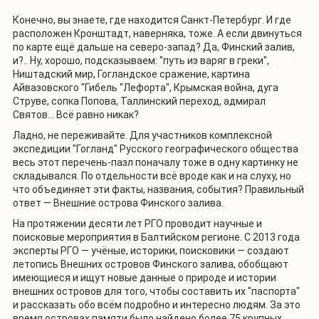
Конечно, вы знаете, где находится Санкт-Петербург. И где
расположен Кронштадт, наверняка, тоже. А если двинуться
по карте ещё дальше на северо-запад? Да, Финский залив,
и?.. Ну, хорошо, подсказываем: "путь из варяг в греки",
Ништадский мир, Гогландское сражение, картина
Айвазовского "Гибель "Лефорта", Крымская война, дуга
Струве, сопка Попова, Таллинский переход, адмирал
Святов… Всё равно никак?
Ладно, не переживайте. Для участников комплексной
экспедиции "Гогланд" Русского географического общества
весь этот перечень-пазл поначалу тоже в одну картинку не
складывался. По отдельности всё вроде как и на слуху, но
что объединяет эти факты, названия, события? Правильный
ответ — Внешние острова Финского залива.
На протяжении десяти лет РГО проводит научные и
поисковые мероприятия в Балтийском регионе. С 2013 года
эксперты РГО — учёные, историки, поисковики — создают
летопись Внешних островов Финского залива, обобщают
имеющиеся и ищут новые данные о природе и истории
внешних островов для того, чтобы составить их "паспорта"
и рассказать обо всём подробно и интересно людям. За это
время островах памяти было найдено более 75 крупных