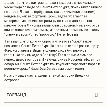
делает то, что о них, расположенных всего в нескольких
часах хода по воде от Санкт-Петербурга, почти никто ничего
не знает. Даже петербуржцам (за редким исключением)
невдомёк, как за фортами Кронштадта "убегает" за
материковую линию госграницы почти на два десятка
километров в Финский залив клин островов. И именно этот
клин и является тем самым, известным всем нам со школы
"окном в Европу", что "прорубил" Пётр Первый.
Так вышло, что, кого ни спроси, что это за "окно" такое,
называют Санкт-Петербург. Но взгляните ещё раз на карту
Финского залива. Видите словно узкое бутылочное
горлышко при выходе в Балтику? Его в прямом смысле
перекрывают острова. И не будь они за Россией, эффект от
создания Санкт-Петербурга как крупного торгового порта и
военно-морской базы был бы весьма сомнителен.
Но это – лишь часть
удивительной истории Внешних
островов.
ГОГЛАНД