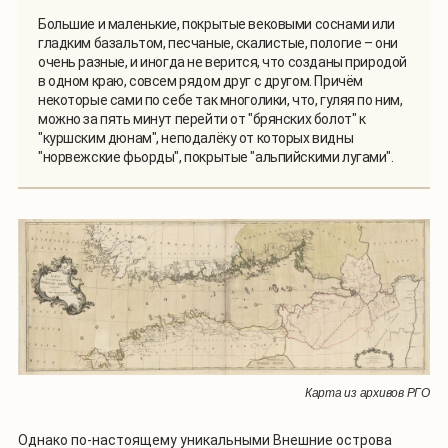
Большие и маленькие, покрытые вековыми соснами или
гладким базальтом, песчаные, скалистые, пологие – они
очень разные, и иногда не верится, что созданы природой
в одном краю, совсем рядом друг с другом. Причём
некоторые сами по себе так многолики, что, гуляя по ним,
можно за пять минут перейти от "брянских болот" к
"куршским дюнам", неподалёку от которых видны
"норвежские фьорды", покрытые "альпийскими лугами".
Карта из архивов РГО
Однако по-настоящему уникальными Внешние острова