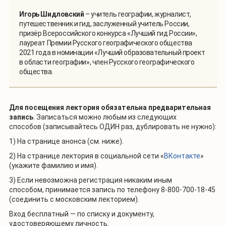
Игорь Шидловский
– учитель географии, журналист,
путешественник и гид, заслуженный учитель России,
призёр Всероссийского конкурса «Лучший гид России»,
лауреат Премии Русского географического общества
2021 года в номинации «Лучший образовательный проект
в области географии», член Русского географического
общества.
Для посещения лектория
обязательна предварительная
запись
. Записаться можно любым из следующих
способов (записывайтесь ОДИН раз, дублировать не нужно):
1) На странице анонса (см. ниже).
2) На странице лектория в социальной сети «
ВКонтакте
»
(укажите фамилию и имя).
3) Если невозможна регистрация никаким иным
способом, принимается запись по телефону 8-800-700-18-45
(соединить с московским лекторием).
Вход бесплатный — по списку и документу,
удостоверяющему личность.