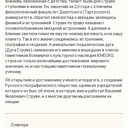
знаниям, заложенная с детства, талант были для Струве
ступенями в жизни. Он, закончив за 2,5 года с отличием
филологический факультет Дерптского (Тартусского)
университета, обратил свой взгляд к звёздам, увлёкшись
физикой и астрономией. Струве по праву называют
основоположником звёздной астрономии. А далёкие и
близкие светила помогли ему по-новому взглянуть и на нашу
планету. Так в его жизни соединились астрономия,
география и геодезия. А уникальная геодезическая дуга
(Дуга Струве), названная его именем и вошедшая в список
памятников Всемирного культурного наследия ЮНЕСКО,
стала не только величайшим достижением мирового
значения, но и настоящим памятником гениальному
учёному.
Об открытиях и достижениях учёного и педагога, о создании
Русского географического общества, одним из учредителей
которого он был, об эпохе, в которую жил и работал Василий
Яковлевич Струве, и о многом другом мы расскажем на
лекции.
О лекторе