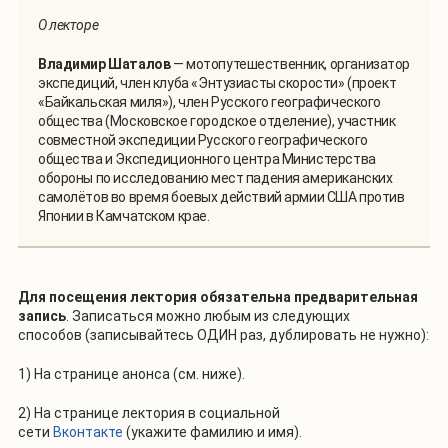
О лекторе
Владимир Шаталов
— мотопутешественник, организатор
экспедиций, член клуба «Энтузиасты скорости» (проект
«Байкальская миля»), член Русского географического
общества (Московское городское отделение), участник
совместной экспедиции Русского географического
общества и Экспедиционного центра Министерства
обороны по исследованию мест падения американских
самолётов во время боевых действий армии США против
Японии в Камчатском крае.
Для посещения лектория
обязательна предварительная
запись
. Записаться можно любым из следующих
способов (записывайтесь ОДИН раз, дублировать не нужно):
1) На странице анонса (см. ниже).
2) На странице лектория в социальной
сети
Вконтакте
(укажите фамилию и имя).