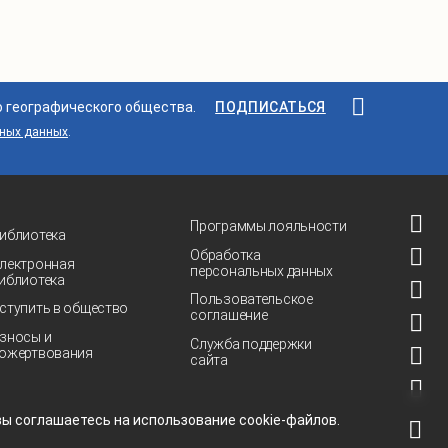
о географического общества.
ПОДПИСАТЬСЯ
ьных данных
.
Программы лояльности
иблиотека
Обработка
лектронная
персональных данных
иблиотека
Пользовательское
ступить в общество
соглашение
зносы и
Служба поддержки
ожертвования
сайта
 вы соглашаетесь на использование
cookie-файлов.