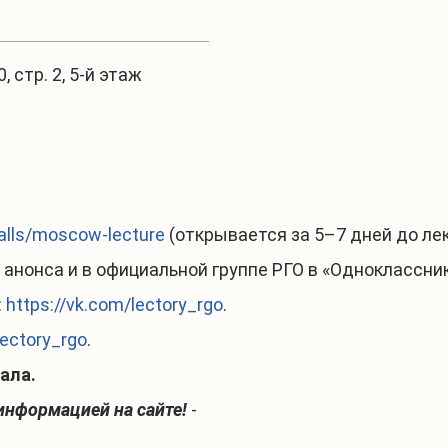
0, стр. 2, 5-й этаж
-halls/moscow-lecture
(открывается за 5–7 дней до лек
анонса и в официальной группе РГО в «Одноклассни
:
https://vk.com/lectory_rgo
.
lectory_rgo
.
ала.
информацией на сайте!
-