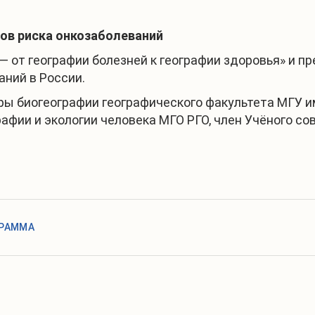
ов риска онкозаболеваний
 от географии болезней к географии здоровья» и п
аний в России.
едры биогеографии географического факультета МГУ 
фии и экологии человека МГО РГО, член Учёного сов
РАММА