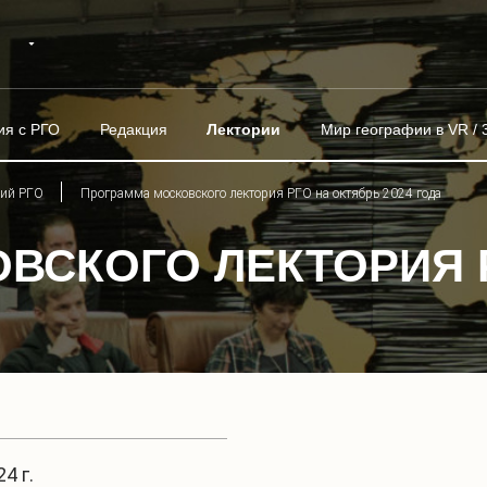
ия с РГО
Редакция
Лектории
Мир географии в VR / 
рий РГО
Программа московского лектория РГО на октябрь 2024 года
ВСКОГО ЛЕКТОРИЯ 
4 г.