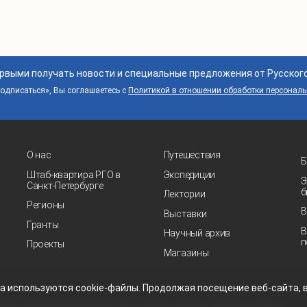
ервыми получать новости и специальные предложения от Русског
дписаться», Вы соглашаетесь с
Политикой в отношении обработки персонал
О нас
Путешествия
Б
Штаб-квартира РГО в
Экспедиции
Э
Санкт‑Петербурге
б
Лектории
Регионы
В
Выставки
Гранты
В
Научный архив
п
Проекты
Магазины
та
используются
cookie-файлы.
Продолжая посещение
веб-сайта
,