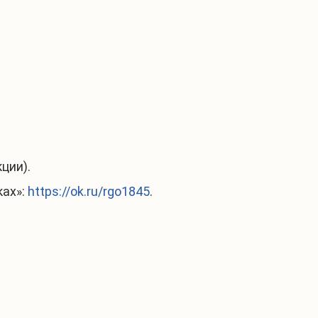
ции).
ках»:
https://ok.ru/rgo1845
.