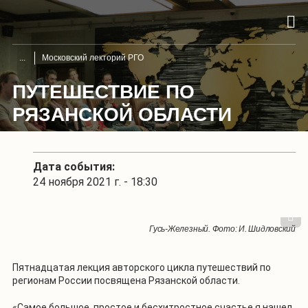
Московский лекторий РГО
ПУТЕШЕСТВИЕ ПО
РЯЗАНСКОЙ ОБЛАСТИ
Дата события:
24 ноября 2021 г. - 18:30
1
/
3
Гусь-Железный. Фото: И. Шидловский
"Пьяный лес". Фото: И. Шидловский
Касимов. Фото: И. Шидловский
Пятнадцатая лекция авторского цикла путешествий по
регионам России посвящена Рязанской области.
«Самое большое, простое и бесхитростное счастье я нашел