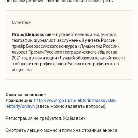
по нашему мнению, нужно обязательно посмотреть.
О лекторе
Игорь Шидловский
— путешественник и гид, учитель
географии, журналист, заслуженный учитель России,
призёр Всероссийского конкурса «Лучший гид России»,
лауреат Премии Русского географического общества
2021 года в номинации «Лучший образовательный проект
в области географии», член Русского географического
общества.
Ссылка на онлайн-
трансляцию
:
http://www.rgo.ru/ru/lektorii/moskovskiy-
lektoriy/onlayn
(здесь можно задавать вопросы).
Регистрация не требуется. Ждём всех!
Смотреть лекцию можно и прямо на странице анонса: