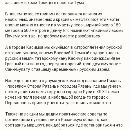
заглянем в храм Троицы в посёлке Тума.
В нашем путешествии мы остановимся во многих
необычных, интересных и красивых местах. Все эти черты
вполне можно отнести и к участку леса шириной около 150
метров и 500 метров в длину. Его называют «пьяным лесом».
Почему это так - попробуем вместе разобраться.
А в городе Касимов мы окунёмся в хитросплетения русской
истории: узнаем, почему Василий II Тёмный подарил часть
русской земли татарскому хану Касиму, как однажды Иван
Грозный почти на год передал царский трон другому хану –
Саин-Булату, ставшему «временным» русским царем.
Нас ждёт встреча с двумя уголками под названием Рязань
- посёлком Старая Рязань и городом Рязань, где мы узнаем,
почему один из самых крупных городов Руси в XII-XIII веках
исчез из поля зрения, а небольшой когда-то городок
Переяславль принял у него титул столицы княжества.
Также на лекции мы дадим практические советы по
организации путешествия в Рязанскую область: как
составить маршрут, как добраться, где остановиться и что,