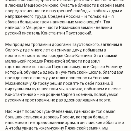
в лесном Мещёрском краю. Счастье близости к своей земле,
сосредоточенности и внутренней свободы, любимых дум и
напряжённого труда. Средней России – и только ей – я
обязан большинством написанных мною вещей». Так
написал о Мещёре – части Рязанской земли - великий
русский писатель Константин Паустовский.
Мы пройдём тропами и дорогами Паустовского, заглянем в
Солотчу, где много лет он снимал дачу, побываем в
воспетом писателем городке Спас-Клепики. Этот самый
маленький городок Рязанской области подарил
вдохновение не только Паустовскому, но и Сергею Есенину,
который, обучаясь здесь в «учительской» школе, благодаря
прежде всего своему учителю словесности Евгению
Михайловичу Хитрову решил посвятить себе поэзии. В
виртуальном путешествии мы, конечно, побываем и в селе
Константиново – на родине Сергея Есенина, полюбуемся
русскими просторами, не раз вдохновлявшими поэта.
Нас ждёт поселок Гусь-Железный, где находится самая
большая сельская церковь России, которая больше
напоминает не православный храм, а английское аббатство.
А чтобы увидеть «жемчужину Рязанской земли», мы