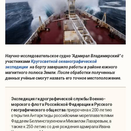
Научно-исследовательское судно "Адмирал Владимирский" с
участниками
Кругосветной океанографической
экспедиции
на борту завершило работы в районе южного
магнитного полюса Земли. После обработки полученных
данных учёные смогут назвать его точное местоположение.
Экспедиция гидрографической службы Военно-
морского флота Российской Федерации и Русского
географического общества
приурочена к 200-летию
открытия Антарктиды российскими мореплавателями
Фаддеем Беллинсгаузеном и Михаилом Лазаревым, а
также к 250-летию со дня рождения адмирала Ивана