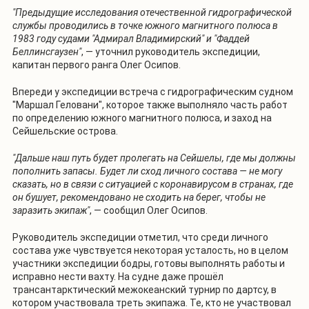
"Предыдущие исследования отечественной гидрографической
службы проводились в точке южного магнитного полюса в
1983 году судами "Адмирал Владимирский" и "Фаддей
Беллинсгаузен"
, — уточнил руководитель экспедиции,
капитан первого ранга Олег Осипов.
Впереди у экспедиции встреча с гидрографическим судном
"Маршал Геловани", которое также выполняло часть работ
по определению южного магнитного полюса, и заход на
Сейшельские острова.
"Дальше наш путь будет пролегать на Сейшелы, где мы должны
пополнить запасы. Будет ли сход личного состава — не могу
сказать, но в связи с ситуацией с коронавирусом в странах, где
он бушует, рекомендовано не сходить на берег, чтобы не
заразить экипаж"
, — сообщил Олег Осипов.
Руководитель экспедиции отметил, что среди личного
состава уже чувствуется некоторая усталость, но в целом
участники экспедиции бодры, готовы выполнять работы и
исправно нести вахту. На судне даже прошёл
трансантарктический межокеанский турнир по дартсу, в
котором участвовала треть экипажа. Те, кто не участвовал