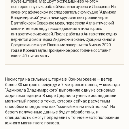
Крузенштерна. Маршрут экспедиции во многом
повторяет путь кораблей Беллинсгаузена и Лазарева. На
океанографическом исследовательском судне "Адмирал
Владимирский" участники кругосветки прошли через
Балтийское и Северное моря, пересекли Атлантический
океан и теперь ведут исследования в акваториях
антарктических морей. После работы в Антарктике судно
вернётся домой через Индийский океан, Суэцкий канал и
Средиземное море. Плавание завершится 6 июня 2020
года в Кронштадте. Пройденное расстояние составит
около 40 тысяч миль.
Несмотря на сильные шторма в Южном океане — ветер
более 30 метров в секунду и 7-метровые волны, — команда
"Адмирала Владимирского" выполнила одну из основных
задач экспедиции. В море Дюрвиля ученые исследовали
магнитный полюс в точке, которая сейчас расчётным
способом определена как "южный магнитный полюс". На
берегу полученные данные будут обработаны, и
специалисты смогут определить точное местоположение
южного магнитного полюса.