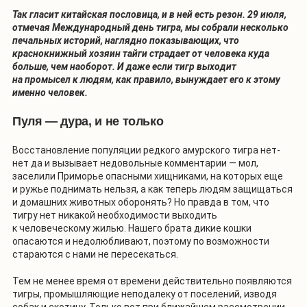
Так гласит китайская пословица, и в ней есть резон. 29 июля,
отмечая Международный день тигра, мы собрали несколько
печальных историй, наглядно показывающих, что
краснокнижный хозяин тайги страдает от человека куда
больше, чем наоборот. И даже если тигр выходит
на промысел к людям, как правило, вынуждает его к этому
именно человек.
Пуля — дура, и не только
Восстановление популяции редкого амурского тигра нет-
нет да и вызывает недовольные комментарии — мол,
заселили Приморье опасными хищниками, на которых еще
и ружье поднимать нельзя, а как теперь людям защищаться
и домашних животных оборонять? Но правда в том, что
тигру нет никакой необходимости выходить
к человеческому жилью. Нашего брата дикие кошки
опасаются и недолюбливают, поэтому по возможности
стараются с нами не пересекаться.
Тем не менее время от времени действительно появляются
тигры, промышляющие неподалеку от поселений, изводя