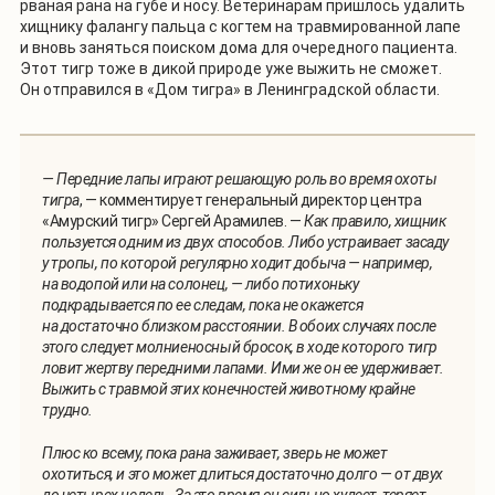
рваная рана на губе и носу. Ветеринарам пришлось удалить
хищнику фалангу пальца с когтем на травмированной лапе
и вновь заняться поиском дома для очередного пациента.
Этот тигр тоже в дикой природе уже выжить не сможет.
Он отправился в «Дом тигра» в Ленинградской области.
— Передние лапы играют решающую роль во время охоты
тигра
, — комментирует генеральный директор центра
«Амурский тигр» Сергей Арамилев. —
Как правило, хищник
пользуется одним из двух способов. Либо устраивает засаду
у тропы, по которой регулярно ходит добыча — например,
на водопой или на солонец, — либо потихоньку
подкрадывается по ее следам, пока не окажется
на достаточно близком расстоянии. В обоих случаях после
этого следует молниеносный бросок, в ходе которого тигр
ловит жертву передними лапами. Ими же он ее удерживает.
Выжить с травмой этих конечностей животному крайне
трудно.
Плюс ко всему, пока рана заживает, зверь не может
охотиться, и это может длиться достаточно долго — от двух
до четырех недель. За это время он сильно худеет, теряет