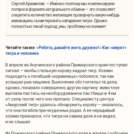
Сергей Арамилев. —
Именно поэтому мы компенсируем
потерю в формате натурального обмена — это позволяет
сократить количество желающих провернуть какую-нибудь
махинацию, сымитировать нападение тигра. Однако
полностью такой подход, увы, проблему не снимает
.
Читайте также:
«Ребята, давайте жить дружно!» Как «мирят»
тигра и человека
В апреле из Анучинского района Приморского края поступил
сигнал — якобы стельную корову задрал тигр. Хозяин
подходить к погибшей «кормилице» побоялся, так как
услышал рык хищника. Выяснение обстоятельств дела,
однако, показало совершенно другую картину: животное
выгнали пастись на необорудованное пастбище в 4 км
от села, после чего оно пропало. Специалисту центра
«Амурский тигр» удалось обнаружить корову — оказалось,
что она погибла при неудачных родах. А ее нерадивый
хозяин признался, что тигра на самом деле и не видел,
и не слышал.
Из Пожарского района Приморского края в апреле сообщили,