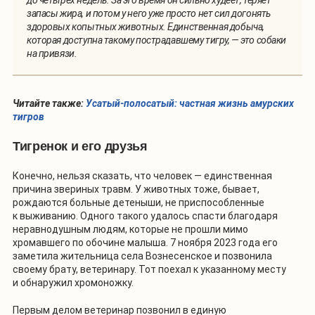
запасы жира, и потом у него уже просто нет сил догонять
здоровых копытных животных. Единственная добыча,
которая доступна такому пострадавшему тигру, — это собаки
на привязи.
Читайте также:
Усатый-полосатый: частная жизнь амурских
тигров
Тигренок и его друзья
Конечно, нельзя сказать, что человек — единственная
причина звериных травм. У животных тоже, бывает,
рождаются больные детеныши, не приспособленные
к выживанию. Одного такого удалось спасти благодаря
неравнодушным людям, которые не прошли мимо
хромавшего по обочине малыша. 7 ноября 2023 года его
заметила жительница села Вознесенское и позвонила
своему брату, ветеринару. Тот поехал к указанному месту
и обнаружил хромоножку.
Первым делом ветеринар позвонил в единую