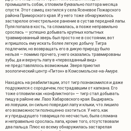
промышлять собак, отловили буквально полтора месяца
спустя. Этот самец охотился у села Ясеневое Пожарского
района Приморского края. И у него тоже обнаружилось
застарелое огнестрельное ранение в сустав передней лапы.
Пуля попала в кость, та сломалась, а позже неправильно
срослась — успешно добывать крупных копытных
травмированный зверь был просто не в состоянии, вот
и пришлось ему искать более легкую добычу. Тигра
подлечили, но возвращать его в дикую природу было
нельзя — помимо прочего, у него оказались травмированы
зубы, да и вернуть лапу в «первозданный вид»
не представлялось возможным. Зверя приютил
зоологический центр «Питон» в Комсомольске-на-Амуре.
Находясь на реабилитации, этот тигр познакомился и даже
подружился с сородичем, пострадавшим от капкана. Его
тоже отловили как «конфликтного» — тигр стал добывать
пищу в районе им. Лазо Хабаровского края. Выдираясь
из ловушки, он сильно повредил лапу и клыки, что лишило
его возможности полноценно охотиться. У него, как
и у предыдущего товарища по несчастью, была сломана
и неправильно срослась лапа, кроме того, отсутствовали
два пальца. Плюс ко всему обнаружилась застарелая