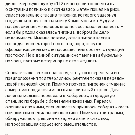
диспетчерскую службу «112» и попросил оповестить
о ситуации полицию и охотнадзор. Затем пошел на риск,
самостоятельно отловив тигренка, которого завернул
в одеяло и повез в ветклинику Комсомольска. Будучи
профессионалом, человек вполне осознавал опасность —
если бы рядом оказалась тигрица, добром бы дело
не кончилось. Именно поэтому отлов тигров всегда
проводят инспекторы Госохотнадзора, попутно
оформляющие на месте происшествия соответствующий
протокол. Но в данной ситуации счет мог идти буквально
на часы, поэтому ветеринар не стал медлить.
Спаситель «котенка» опасался, что у того перелом, и его
предположения подтвердились: рентген показал перелом
левой плечевой кости. Помимо прочего, тигренок отчаянно
замерз, изголодался и испытывал сильный стресс. Для
лечения малыша перевезли в Хабаровск, в городскую
станцию по борьбе с болезнями животных. Перелом
оказался сложным, специалистам пришлось собирать кость
при помощи специальной пластины. Помимо этой травмы,
обнаружилась трещина на задней лапе, к счастью,
не требовавшая серьезного вмешательства.