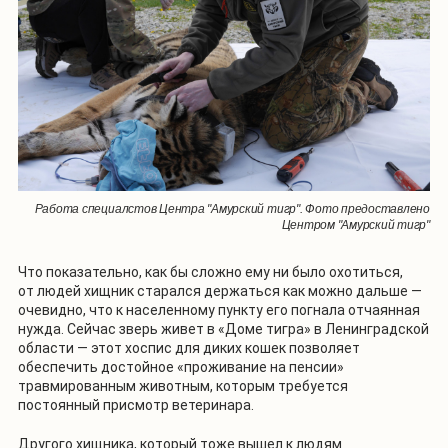
Работа специалстов Центра "Амурский тигр". Фото предоставлено
Центром "Амурский тигр"
Что показательно, как бы сложно ему ни было охотиться,
от людей хищник старался держаться как можно дальше —
очевидно, что к населенному пункту его погнала отчаянная
нужда. Сейчас зверь живет в «Доме тигра» в Ленинградской
области — этот хоспис для диких кошек позволяет
обеспечить достойное «проживание на пенсии»
травмированным животным, которым требуется
постоянный присмотр ветеринара.
Другого хищника, который тоже вышел к людям