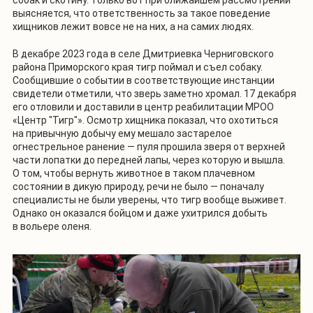
собак и скотину. Только вот при ближайшем рассмотрении
выясняется, что ответственность за такое поведение
хищников лежит вовсе не на них, а на самих людях.
В декабре 2023 года в селе Дмитриевка Черниговского
района Приморского края тигр поймал и съел собаку.
Сообщившие о событии в соответствующие инстанции
свидетели отметили, что зверь заметно хромал. 17 декабря
его отловили и доставили в центр реабилитации МРОО
«Центр "Тигр"». Осмотр хищника показал, что охотиться
на привычную добычу ему мешало застарелое
огнестрельное ранение — пуля прошила зверя от верхней
части лопатки до передней лапы, через которую и вышла.
О том, чтобы вернуть животное в таком плачевном
состоянии в дикую природу, речи не было — поначалу
специалисты не были уверены, что тигр вообще выживет.
Однако он оказался бойцом и даже ухитрился добыть
в вольере оленя.