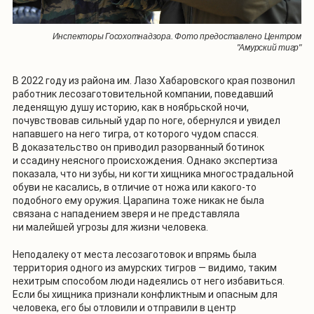
Инспекторы Госохотнадзора. Фото предоставлено Центром
"Амурский тигр"
В 2022 году из района им. Лазо Хабаровского края позвонил
работник лесозаготовительной компании, поведавший
леденящую душу историю, как в ноябрьской ночи,
почувствовав сильный удар по ноге, обернулся и увидел
напавшего на него тигра, от которого чудом спасся.
В доказательство он приводил разорванный ботинок
и ссадину неясного происхождения. Однако экспертиза
показала, что ни зубы, ни когти хищника многострадальной
обуви не касались, в отличие от ножа или какого-то
подобного ему оружия. Царапина тоже никак не была
связана с нападением зверя и не представляла
ни малейшей угрозы для жизни человека.
Неподалеку от места лесозаготовок и впрямь была
территория одного из амурских тигров — видимо, таким
нехитрым способом люди надеялись от него избавиться.
Если бы хищника признали конфликтным и опасным для
человека, его бы отловили и отправили в центр