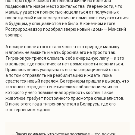
полтора года к самостоятельной жизни на воле или
подыскивать новое место жительства. Уверенности, что
малышу удастся полностью исцелиться от полученных
повреждений и их последствия не помешают ему охотиться
в будущем, у специалистов не было. В конечном итоге
Росприроднадзор подобрал зверю новый «дом» — Минский
зоопарк.
А вскоре после этого стало ясно, что в природе малышу
и впрямь не выжить и мать бросила его не просто так.
Тигренок ухитрился сломать себе очередную лапу — и это
в вольере, где практически нет возможности пораниться.
Пришлось вновь укладывать его на операционный стол,
а потом отправлять на реабилитацию и ждать, пока
срастется новый перелом. Ветеринары пришли к выводу, что
«котенок» страдает генетическим заболеванием, из-за
которого у него повышенная хрупкость костей. Такое
животное требует постоянного присмотра специалистов.
В июне этого года тигренок улетел в Беларусь, где его
с нетерпением ждали.
—
Важно понимать, что система зоопарков — это, по сути,