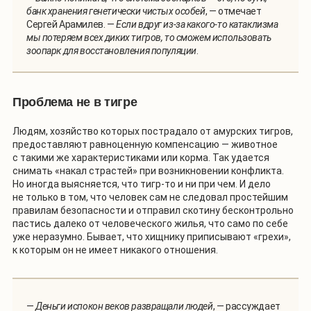
банк хранения генетически чистых особей
, — отмечает
Сергей Арамилев. —
Если вдруг из-за какого-то катаклизма
мы потеряем всех диких тигров, то сможем использовать
зоопарк для восстановления популяции
.
Проблема не в тигре
Людям, хозяйство которых пострадало от амурских тигров,
предоставляют равноценную компенсацию — животное
с такими же характеристиками или корма. Так удается
снимать «накал страстей» при возникновении конфликта.
Но иногда выясняется, что тигр-то и ни при чем. И дело
не только в том, что человек сам не следовал простейшим
правилам безопасности и отправил скотину бесконтрольно
пастись далеко от человеческого жилья, что само по себе
уже неразумно. Бывает, что хищнику приписывают «грехи»,
к которым он не имеет никакого отношения.
—
Деньги испокон веков развращали людей
, — рассуждает