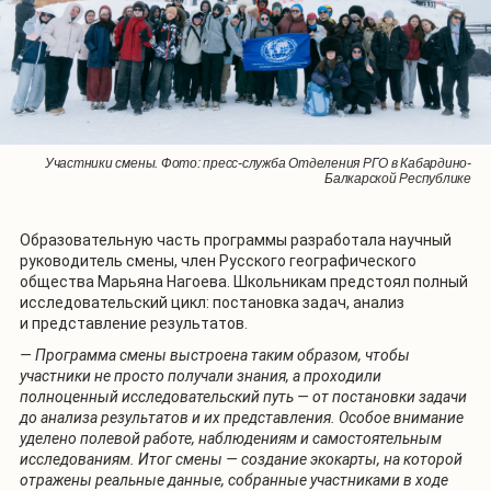
Участники смены. Фото: пресс-служба Отделения РГО в Кабардино-
Участники смены. Фото: пресс-служба Отделения РГО в Кабардино-
Балкарской Республике
Балкарской Республике
Образовательную часть программы разработала научный
руководитель смены, член Русского географического
общества Марьяна Нагоева. Школьникам предстоял полный
исследовательский цикл: постановка задач, анализ
и представление результатов.
— Программа смены выстроена таким образом, чтобы
участники не просто получали знания, а проходили
полноценный исследовательский путь — от постановки задачи
до анализа результатов и их представления. Особое внимание
уделено полевой работе, наблюдениям и самостоятельным
исследованиям. Итог смены — создание экокарты, на которой
отражены реальные данные, собранные участниками в ходе