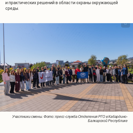
и практических решений в области охраны окружающей
среды.
1
/
2
Участники смены. Фото: пресс-служба Отделения РГО в Кабардино-
Участники смены. Фото: пресс-служба Отделения РГО в Кабардино-
Балкарской Республике
Балкарской Республике