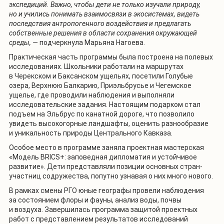
экспедиций. Важно, чтобы дети не только изучали природу,
но и учились понимать взаимосвязи в экосистемах, видеть
последствия антропогенного воздействия и предлагать
собственные решения в области сохранения окружающей
среды, —
подчеркнула Марьяна Нагоева.
Практическая часть программы была построена на полевых
исследованиях. Школьники работали на маршрутах
в Черекском и Баксанском ущельях, посетили Голубые
озера, Верхнюю Балкарию, Приэльбрусье и Чегемское
ущелье, где проводили наблюдения и выполняли
исследовательские задания. Настоящим подарком стал
подъем на Эльбрус по канатной дороге, что позволило
увидеть высокогорные ландшафты, оценить разнообразие
и уникальность природы Центрального Кавказа.
Особое место в программе заняла проектная мастерская
«Модель BRICS+: заповедная дипломатия и устойчивое
развитие». Дети представляли позиции основных стран-
участниц содружества, попутно узнавая о них много нового.
В рамках смены РГО юные географы провели наблюдения
за состоянием флоры и фауны, анализ воды, почвы
и воздуха. Завершилась программа защитой проектных
работ с представлением результатов исследований