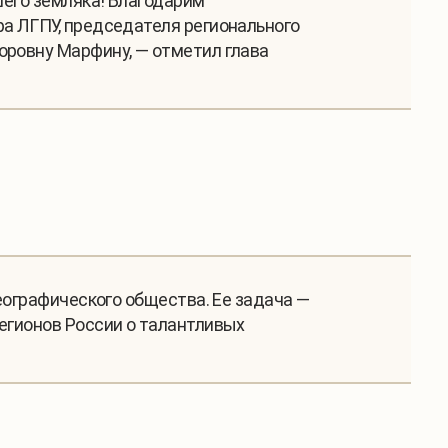
шего земляка! Благодарим
ра ЛГПУ, председателя регионального
оровну Марфину, — отметил глава
географического общества. Ее задача —
регионов России о талантливых