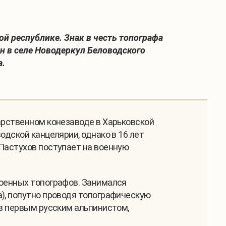
й республике. Знак в честь топографа
н в селе Новодеркул Беловодского
а.
арственном конезаводе в Харьковской
одской канцелярии, однако в 16 лет
 Пастухов поступает на военную
военных топографов. Занимался
а), попутно проводя топографическую
ав первым русским альпинистом,