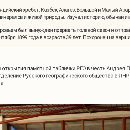
дийский хребет, Казбек, Алагез, Большой и Малый Арар
минералов и живой природы. Изучал историю, обычаи и 
оровьем был вынужден прервать полевой сезон и отправ
нтября 1899 года в возрасте 39 лет. Похоронен на верш
 открытия памятной таблички РГО в честь Андрея П
Отделение Русского географического общества в ЛНР
а.