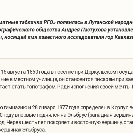
ятные таблички РГО» появилась в Луганской народно
еографического общества Андрея Пастухова установле
, носящей имя известного исследователя гор Кавказ
16 августа 1860 года в поселке при Деркульском госуд
ние в местном училище, он становится писарем при зав
чтает стать топографом. Ради исполнения своей мечты
 гимназию и 28 января 1877 года определен в Корпус 
0 году впервые поднялся на Эльбрус (западная вершин
од. Через шесть лет покоряет и восточную вершину, ст
вершинах Эльбруса.