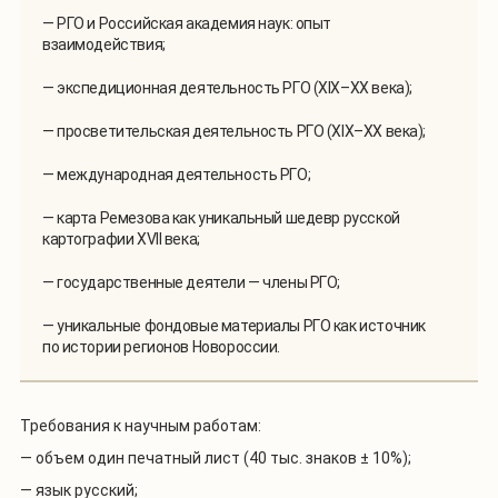
— РГО и Российская академия наук: опыт
взаимодействия;
— экспедиционная деятельность РГО (XIX–XX века);
— просветительская деятельность РГО (XIX–XX века);
— международная деятельность РГО;
— карта Ремезова как уникальный шедевр русской
картографии XVII века;
— государственные деятели — члены РГО;
— уникальные фондовые материалы РГО как источник
по истории регионов Новороссии.
Требования к научным работам:
— объем один печатный лист (40 тыс. знаков ± 10%);
— язык русский;