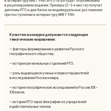
в аспирантуру ИИЕТ РАН, его статья будет опубликована
в рецензируемом издании. Призеры (2–3-е места) получат
дипломы РГО и два балла за индивидуальные достижения
при поступлении в аспирантуру ИИЕТ РАН.
К участию в конкурсе допускаются следующие
тематические направления:
— факторы формирования и развития Русского
географического общества;
— история региональных отделений РГО;
— роль выдающихся ученых и первооткрывателей
в исследовании России и мира;
— история географических исследований в России XIX–
XXI веков;
— история РГО через биографию ее учредителей
и действительных членов;