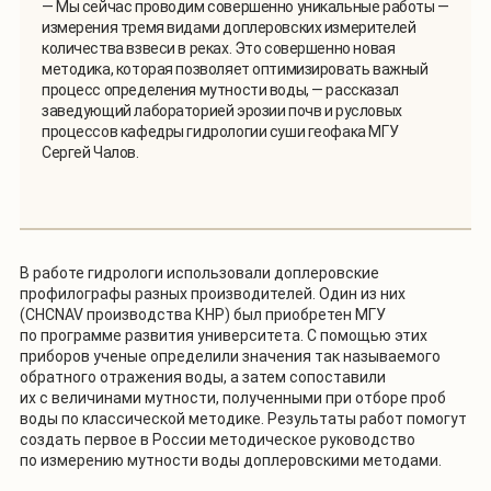
— Мы сейчас проводим совершенно уникальные работы —
измерения тремя видами доплеровских измерителей
количества взвеси в реках. Это совершенно новая
методика, которая позволяет оптимизировать важный
процесс определения мутности воды, — рассказал
заведующий лабораторией эрозии почв и русловых
процессов кафедры гидрологии суши геофака МГУ
Сергей Чалов.
В работе гидрологи использовали доплеровские
профилографы разных производителей. Один из них
(CHCNAV производства КНР) был приобретен МГУ
по программе развития университета. С помощью этих
приборов ученые определили значения так называемого
обратного отражения воды, а затем сопоставили
их с величинами мутности, полученными при отборе проб
воды по классической методике. Результаты работ помогут
создать первое в России методическое руководство
по измерению мутности воды доплеровскими методами.