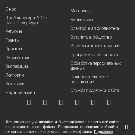
О нас
Магазины
Штаб-квартира РГО в
Библиотека
Санкт‑Петербурге
Электронная библиотека
Регионы
Вступить в общество
Гранты
Взносы и пожертвования
Проекты
Программы лояльности
Путешествия
Обработка персональных
Экспедиции
данных
Лектории
Пользовательское
соглашение
Выставки
Служба поддержки сайта
Научный архив
© ВОО "Русское географическое общество", 2013-2026 г.
Для оптимизации дизайна и быстродействия нашего
веб-сайта
используются
cookie-файлы.
Продолжая посещение
веб-сайта
,
Условия использования материалов
Политика защиты и обработки персональных
вы соглашаетесь на использование
cookie-файлов.
Подробнее
данных