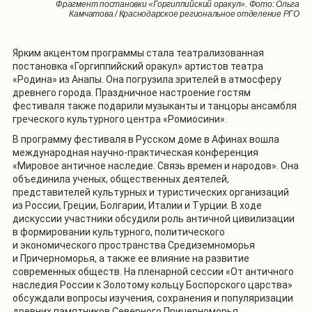
Выступление ансамбля греческого культурного центра «Ромиосини».
Фрагмент постановки «Горгиппийский оракул». Фото: Ольга
Фото: Ольга Камчатова / Краснодарское региональное отделение РГО
Камчатова / Краснодарское региональное отделение РГО
Ярким акцентом программы стала театрализованная
постановка «Горгиппийский оракул» артистов театра
«Родина» из Анапы. Она погрузила зрителей в атмосферу
древнего города. Праздничное настроение гостям
фестиваля также подарили музыканты и танцоры ансамбля
греческого культурного центра «Ромиосини».
В программу фестиваля в Русском доме в Афинах вошла
международная научно-практическая конференция
«Мировое античное наследие. Связь времен и народов». Она
объединила ученых, общественных деятелей,
представителей культурных и туристических организаций
из России, Греции, Болгарии, Италии и Турции. В ходе
дискуссии участники обсудили роль античной цивилизации
в формировании культурного, политического
и экономического пространства Средиземноморья
и Причерноморья, а также ее влияние на развитие
современных обществ. На пленарной сессии «От античного
наследия России к Золотому кольцу Боспорского царства»
обсуждали вопросы изучения, сохранения и популяризации
древних памятников Северного Причерноморья.