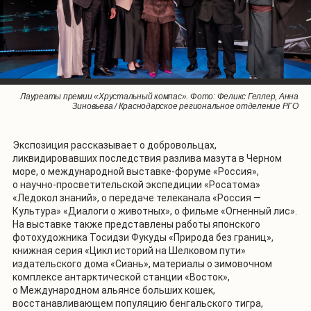
Работа японского фотохудожника Тосидзи Фукуды из серии «Природа
Лауреаты премии «Хрустальный компас». Фото: Феликс Геллер, Анна
Гости выставки-форума «Россия». Фото: АНО «Дирекция выставки
Выставка «Хрустальный компас. Планета героев». Фото: курорт
Участники экспедиции «Росатома» «Ледокол знаний» в День
государственного флага России. Фото: Анастасия Беляева
Зиновьева / Краснодарское региональное отделение РГО
достижений "Россия"»
Красная Поляна
без границ»
Экспозиция рассказывает о добровольцах,
ликвидировавших последствия разлива мазута в Черном
море, о международной выставке-форуме «Россия»,
о научно-просветительской экспедиции «Росатома»
«Ледокол знаний», о передаче телеканала «Россия —
Культура» «Диалоги о животных», о фильме «Огненный лис».
На выставке также представлены работы японского
фотохудожника Тосидзи Фукуды «Природа без границ»,
книжная серия «Цикл историй на Шелковом пути»
издательского дома «Сиань», материалы о зимовочном
комплексе антарктической станции «Восток»,
о Международном альянсе больших кошек,
восстанавливающем популяцию бенгальского тигра,