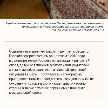
Председатель местного отделения Ирина Дегтярева рассказывает о
Участник поискового отряда рассказывает о своей работе. Фото:
деятельности Русского географического общества. Фото:
Шадринское местное отделение РГО
Шадринское местное отделение РГО
Социальная акция «География — детям» проводится
Русским географическим обществом с 2018 года
в разных регионах России в организациях для детей-
сирот, детей, оставшихся без попечения родителей,
а также детей, оказавшихся в сложной жизненной
ситуации. Ее цель — популяризация географии,
природоохранной и исследовательской деятельности,
сохранения исторического и культурного наследия
страны, а также обучение бережному отношению
к окружающей среде.