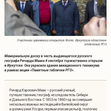
Участники церемонии открытия. Фото: Иркутское областное
отделение РГО
Мемориальную доску в честь выдающегося русского
географа Ричарда Маака 4 сентября торжественно открыли
в Иркутске. Она украсила здание авиационного техникума
в рамках акции «Памятные таблички РГО».
Ричард Карлович Маак — русский ученый,
путешественник, географ, исследователь Сибири
и Дальнего Востока. С 1853 по 1860 год он совершил
несколько важных экспедиций в Вилюйский округ
и долину реки Уссури, первым описав рельеф, геологию