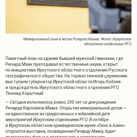
Мемориальный знак в честь Ричарда Маака. Фото: Иркутское
областное отделение РГО
Памятный знак на здании бывшей мужской гимназии, где
Ричард Маак преподавал естественные науки, открыт
по инициативе Иркутского областного отделения Русского
географического общества. На торжественной церемонии
выступили губернатор Иркутской области Игорь Кобзев
и председатель Иркутского областного отделения РГО
Леонид Корытный.
— Сегодня исполнилось ровно 200 лет со дня рождения
Ричарда Карловича Маака. Открытие мемориальной доски —
не единственное из приуроченных к юбилейной дате
мероприятий Иркутским отделением РГО. В октябре
в Иркутском областном краеведческом музее «Окно в Азию»
откроется выставка, посвященная Ричарду Мааку, будет
подготовлен фильм о достижениях и экспедициях