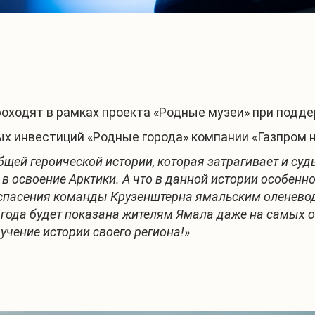
Полина Романова на ц
Участники ц
На ц
роходят в рамках проекта «Родные музеи» при подд
х инвестиций «Родные города» компании «Газпром н
щей героической истории, которая затрагивает и суд
 освоение Арктики. А что в данной истории особенно 
я спасения команды Крузенштерна ямальским оленево
 года будет показана жителям Ямала даже на самых о
учение истории своего региона!
»
1
/
5