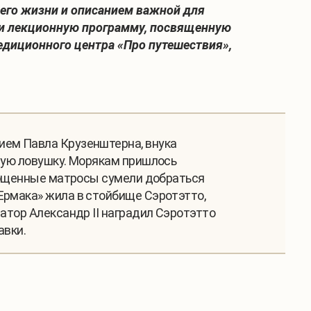
 его жизни и описанием важной для
али лекционную программу, посвященную
едиционного центра «Про путешествия»,
ием Павла Крузенштерна, внука
овую ловушку. Морякам пришлось
стощенные матросы сумели добраться
Ермака» жила в стойбище Сэротэтто,
атор Александр II наградил Сэротэтто
авки.