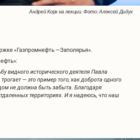
еремонии открытия таблички РГО. Фото: Алексей Дидух
еремонии открытия таблички РГО. Фото: Алексей Дидух
еремонии открытия таблички РГО. Фото: Алексей Дидух
Андрей Корх на лекции. Фото: Алексей Дидух
ержке «Газпромнефть —Заполярья».
ефть»:
ьбу видного исторического деятеля Павла
трогает — это пример того, как доброта одного
дом не должна быть забыта. Благодаря
тдаленных территориях. И я надеюсь, что наш