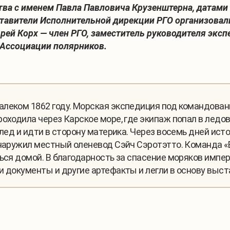
тва с именем Павла Павловича Крузенштерна, датами
дставители Исполнительной дирекции РГО организов
ей Корх — член РГО, заместитель руководителя эксп
 Ассоциации полярников.
алеком 1862 году. Морская экспедиция под командован
роходила через Карское море, где экипаж попал в лед
а лед и идти в сторону материка. Через восемь дней и
бнаружил местный оленевод Сэйч Сэротэтто. Команда «
ься домой. В благодарность за спасение моряков импер
и документы и другие артефакты и легли в основу выст
1
/
4