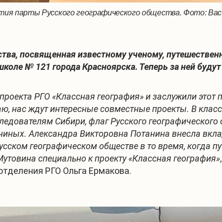
ия парты Русского географического общества. Фото: Васи
ства, посвященная известному ученому, путешествен
школе № 121 города Красноярска. Теперь за ней буду
проекта РГО «Классная география» и заслужили этот 
ю, нас ждут интересные совместные проекты. В класс
едователям Сибири, флаг Русского географического о
ниных. Александра Викторовна Потанина внесла вкла
усском географическом обществе в то время, когда п
Мутовина специально к проекту «Классная география»
отделения РГО Ольга Ермакова.