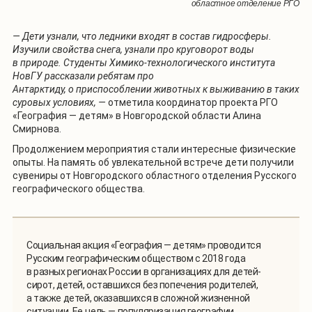
областное отделение РГО
— Дети узнали, что ледники входят в состав гидросферы.
Изучили свойства снега, узнали про круговорот воды
в природе. Студенты Химико-технологического института
НовГУ рассказали ребятам про
Антарктиду, о приспособлении животных к выживанию в таких
суровых условиях, —
отметила координатор проекта РГО
«География — детям» в Новгородской области Алина
Смирнова.
Продолжением мероприятия стали интересные физические
опыты. На память об увлекательной встрече дети получили
сувениры от Новгородского областного отделения Русского
географического общества.
Социальная акция «География — детям» проводится
Русским географическим обществом с 2018 года
в разных регионах России в организациях для детей-
сирот, детей, оставшихся без попечения родителей,
а также детей, оказавшихся в сложной жизненной
ситуации. Ее цель — популяризация географии,