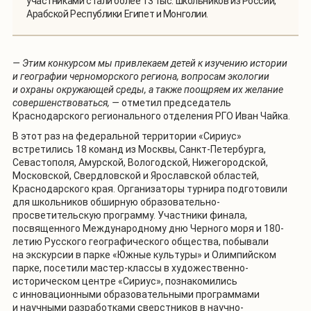
участниками стали более 13 тыс. школьников из России,
Арабской Республики Египет и Монголии.
— Этим конкурсом мы привлекаем детей к изучению истории
и географии черноморского региона, вопросам экологии
и охраны окружающей среды, а также поощряем их желание
совершенствоваться, —
отметил председатель
Краснодарского регионального отделения РГО Иван Чайка.
В этот раз на федеральной территории «Сириус»
встретились 18 команд из Москвы, Санкт-Петербурга,
Севастополя, Амурской, Вологодской, Нижегородской,
Московской, Свердловской и Ярославской областей,
Краснодарского края. Организаторы турнира подготовили
для школьников обширную образовательно-
просветительскую программу. Участники финала,
посвященного Международному дню Черного моря и 180-
летию Русского географического общества, побывали
на экскурсии в парке «Южные культуры» и Олимпийском
парке, посетили мастер-классы в художественно-
историческом центре «Сириус», познакомились
с инновационными образовательными программами
и научными разработками сверстников в научно-