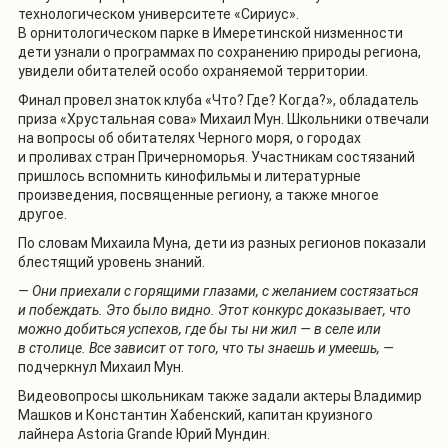
технологическом университете «Сириус».
В орнитологическом парке в Имеретинской низменности
дети узнали о программах по сохранению природы региона,
увидели обитателей особо охраняемой территории.
Финал провел знаток клуба «Что? Где? Когда?», обладатель
приза «Хрустальная сова» Михаил Мун. Школьники отвечали
на вопросы об обитателях Черного моря, о городах
и проливах стран Причерноморья. Участникам состязаний
пришлось вспомнить кинофильмы и литературные
произведения, посвященные региону, а также многое
другое.
По словам Михаила Муна, дети из разных регионов показали
блестящий уровень знаний.
— Они приехали с горящими глазами, с желанием состязаться
и побеждать. Это было видно. Этот конкурс доказывает, что
можно добиться успехов, где бы ты ни жил — в селе или
в столице. Все зависит от того, что ты знаешь и умеешь, —
подчеркнул Михаил Мун.
Видеовопросы школьникам также задали актеры Владимир
Машков и Константин Хабенский, капитан круизного
лайнера Astoria Grande Юрий Мундин.