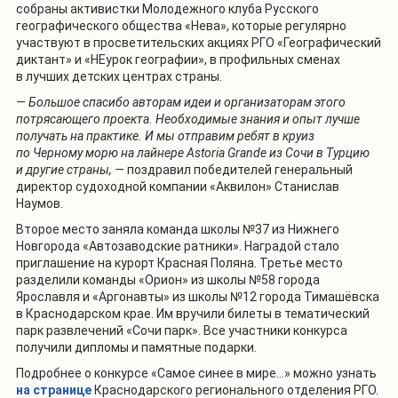
собраны активистки Молодежного клуба Русского
географического общества «Нева», которые регулярно
участвуют в просветительских акциях РГО «Географический
диктант» и «НЕурок географии», в профильных сменах
в лучших детских центрах страны.
— Большое спасибо авторам идеи и организаторам этого
потрясающего проекта. Необходимые знания и опыт лучше
получать на практике. И мы отправим ребят в круиз
по Черному морю на лайнере Astoria Grande из Сочи в Турцию
и другие страны, —
поздравил победителей генеральный
директор судоходной компании «Аквилон»
Станислав
Наумов.
Второе место заняла команда школы №37 из Нижнего
Новгорода «Автозаводские ратники». Наградой стало
приглашение на курорт Красная Поляна. Третье место
разделили команды «Орион» из школы №58 города
Ярославля и «Аргонавты» из школы №12 города Тимашёвска
в Краснодарском крае. Им вручили билеты в тематический
парк развлечений «Сочи парк». Все участники конкурса
получили дипломы и памятные подарки.
Подробнее о конкурсе «Самое синее в мире…» можно узнать
на странице
Краснодарского регионального отделения РГО.