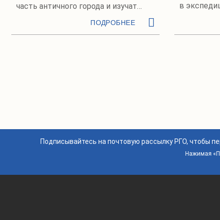
в экспеди
часть античного города и изучат
город Босп
древнегреческий памятник
ПОДРОБНЕЕ
"Нимфей"
Подписывайтесь на почтовую рассылку РГО, чтобы п
Нажимая «По