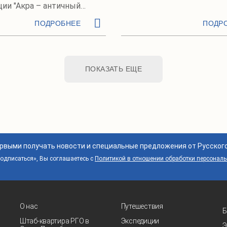
ции "Акра – античный
ора"
ПОДРОБНЕЕ
ПОДР
ПОКАЗАТЬ ЕЩЕ
ервыми получать новости и специальные предложения от Русског
дписаться», Вы соглашаетесь с
Политикой в отношении обработки персонал
О нас
Путешествия
Б
Штаб-квартира РГО в
Экспедиции
Э