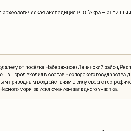
т археологическая экспедиция РГО "Акра – античный
далёку от посёлка Набережное (Ленинский район, Рес
о н.э. Город входил в состав Боспорcкого государства 
ным природным воздействиям в силу своего географиче
Чёрного моря, за исключением западного участка.