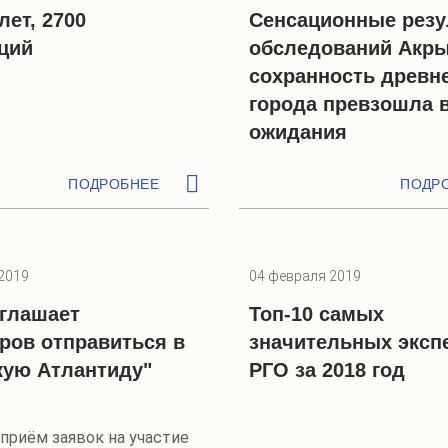
лет, 2700
Сенсационные резу
ций
обследований Акры
сохранность древн
города превзошла 
ожидания
ПОДРОБНЕЕ
ПОДР
2019
04 февраля 2019
глашает
Топ-10 самых
ров отправиться в
значительных эксп
ую Атлантиду"
РГО за 2018 год
приём заявок на участие