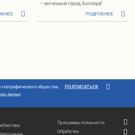
– античный город Боспора"
ОБНЕЕ
ПОДРОБНЕЕ
о географического общества.
ПОДПИСАТЬСЯ
ьных данных
.
Программы лояльности
иблиотека
Обработка
лектронная