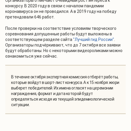
Организаторы отмечают очевидный рост интереса к
конкурсу. В 2020 году в связи с началом пандемии
коронавируса он не проводился. А в 2019 году на победу
претендовали 646 работ.
После проверки на соответствие условиям творческого
соревнования допущенные работы будут выложены в
соответствующем разделе сайта
"Лучший гид России"
.
Организаторы подчёркивают, что до 7 октября все заявки
будут обработаны. Но с некоторыми видеороликами можно
ознакомиться уже сейчас.
В течение октября экспертная комиссия отберёт работы,
которые войдут в шорт-лист конкурса. А к 15 ноября жюри
выберет победителей. Их имена огласят на церемонии
награждения, формат и дата которой будут
определяться исходя из текущей эпидемиологической
ситуации.