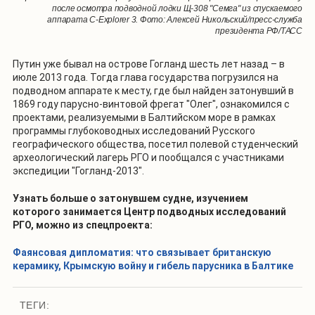
после осмотра подводной лодки Щ-308 "Семга" из спускаемого
аппарата C-Explorer 3. Фото: Алексей Никольский/пресс-служба
президента РФ/ТАСС
Путин уже бывал на острове Гогланд шесть лет назад – в
июле 2013 года. Тогда глава государства погрузился на
подводном аппарате к месту, где был найден затонувший в
1869 году парусно-винтовой фрегат "Олег", ознакомился с
проектами, реализуемыми в Балтийском море в рамках
программы глубоководных исследований Русского
географического общества, посетил полевой студенческий
археологический лагерь РГО и пообщался с участниками
экспедиции "Гогланд-2013".
Узнать больше о затонувшем судне, изучением
которого занимается Центр подводных исследований
РГО, можно из спецпроекта:
Фаянсовая дипломатия: что связывает британскую
керамику, Крымскую войну и гибель парусника в Балтике
ТЕГИ: