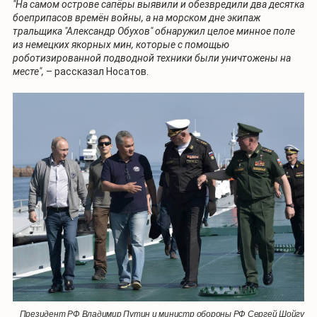
"На самом острове сапёры выявили и обезвредили два десятка
боеприпасов времён войны, а на морском дне экипаж
тральщика "Александр Обухов" обнаружил целое минное поле
из немецких якорных мин, которые с помощью
роботизированной подводной техники были уничтожены на
месте",
– рассказал Носатов.
Президент РФ Владимир Путин и министр обороны РФ Сергей Шойгу