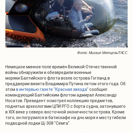
Фото: Михаил Метцель/ТАСС
Немецкое минное поле времён Великой Отечественной
войны обнаружили и обезвредили военные
моряки Балтийского флота возле острова Гогланд в
преддверии визита Владимира Путина летом этого года. Об
этом
в интервью газете "Красная звезда"
сообщил
командующий Балтийским флотом адмирал Александр
Носатов. Президент осмотрел коллекцию предметов,
поднятых археологами ЦПИ РГО с борта судна, затонувшего
в XIX веке у северо-восточной оконечности острова. Кроме
того, он погрузился в батискафе на дно моря к месту гибели
подводной лодки Щ-308 "Сёмга".