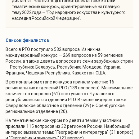
диктанта". Частью подготовки проекта также стали
тематические конкурсы, ориентированные на главную
тему 2022 года — "Год народного искусства и культурного
наследия Российской Федерации".
Список финалистов
Всего в РГО поступило 532 вопроса. Из них на
международный конкурс — 269 вопросов из 59 регионов
России, а также девять вопросов из семи зарубежных стран
— Республика Беларусь, Республика Молдова, Украина,
Франция, Чешская Республика, Казахстан, США.
В региональном этапе конкурса приняли участие 16
региональных отделений РГО (139 вопросов). Максимальное
количество вопросов (61) поступило от Чувашского
республиканского отделения РГО. В числе лидеров также
Свердловское областное отделение (29) и Оренбургское
региональное отделение (20).
На тематические конкурсы по девяти темам участники
прислали 115 вопросов из 32 регионов России. Наибольший
интерес вызвали темы: "География и литература" (31 вопрос)
и "География и живопись" (21 вопрос).