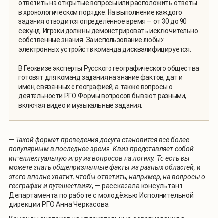
ответить на открытые вопросы или расположить ответы
в хронологическом порядке. На выполнение каждого
задания отводится определённое время — от 30 до 90
секунд. Игроки должны демонстрировать исключительно
собственные знания. За использование любых
электронных устройств команда дисквалифицируется.
В Геоквизе эксперты Русского географического общества
готовят для команд задания на знание фактов, дат и
имён, связанных с географией, а также вопросы о
деятельности РГО. Формы вопросов бывают разными,
включая видео и музыкальные задания.
—
Такой формат проведения досуга становится всё более
популярным в последнее время. Квиз представляет собой
интеллектуальную игру из вопросов на логику. То есть вы
можете знать общепризнанные факты из разных областей, и
этого вполне хватит, чтобы ответить, например, на вопросы о
географии и путешествиях
, — рассказала консультант
Департамента по работе с молодёжью Исполнительной
дирекции РГО Анна Черкасова.