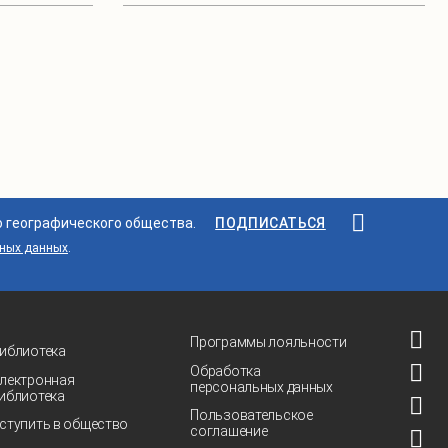
о географического общества.
ПОДПИСАТЬСЯ
ьных данных
.
Программы лояльности
иблиотека
Обработка
лектронная
персональных данных
иблиотека
Пользовательское
ступить в общество
соглашение