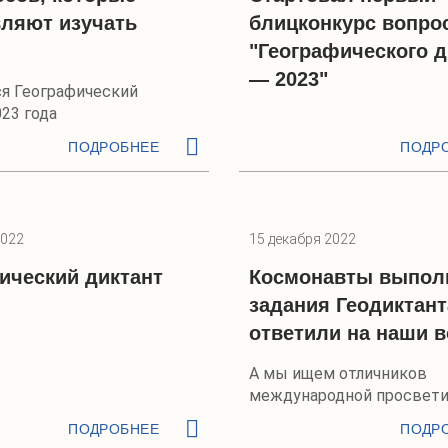
ляют изучать
блицконкурс вопро
"Географического д
— 2023"
я Географический
23 года
ПОДРОБНЕЕ
ПОДР
2022
15 декабря 2022
ический диктант
Космонавты выпол
задания Геодиктант
ответили на наши 
А мы ищем отличников
международной просвети
акции РГО
ПОДРОБНЕЕ
ПОДР