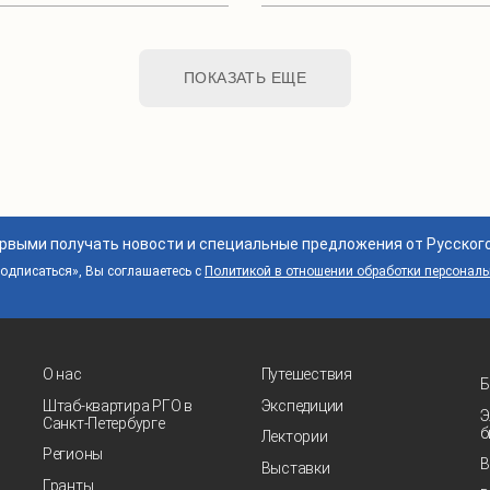
ПОКАЗАТЬ ЕЩЕ
ервыми получать новости и специальные предложения от Русског
дписаться», Вы соглашаетесь с
Политикой в отношении обработки персонал
О нас
Путешествия
Б
Штаб-квартира РГО в
Экспедиции
Э
Санкт‑Петербурге
б
Лектории
Регионы
В
Выставки
Гранты