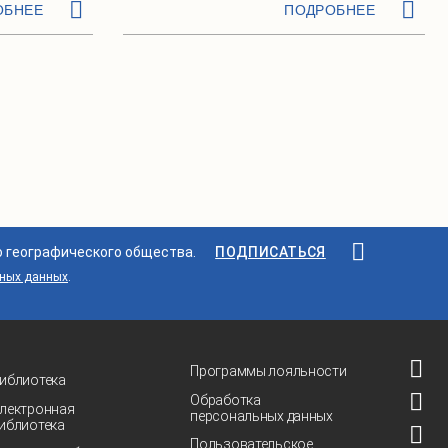
ОБНЕЕ
ПОДРОБНЕЕ
о географического общества.
ПОДПИСАТЬСЯ
ьных данных
.
Программы лояльности
иблиотека
Обработка
лектронная
персональных данных
иблиотека
Пользовательское