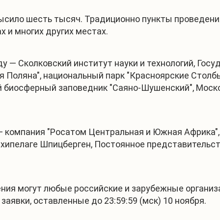
сило шесть тысяч. Традиционно пункты проведения
ах и многих других местах.
ду — Сколковский институт науки и технологий, Го
ая Поляна", национальный парк "Красноярские Стол
й биосферный заповедник "Саяно-Шушенский", Моск
— компания "Росатом Центральная и Южная Африка",
архипелаге Шпицберген, Постоянное представительс
ния могут любые российские и зарубежные организа
 заявки, оставленные до 23:59:59 (мск) 10 ноября.