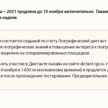
– 2021 продлена до 10 ноября включительно. Таким об
е недели.
ни состоится седьмой по счёту Географический диктан
 географических знаний и повышение интереса к геогра
танционно на специализированных площадках.
ть участие в Диктанте онлайн на сайте dictant.rgo.ru. 
4 ноября в 14:00 по московскому времени) и продлится д
же после прохождения тестирования. Предварительная 