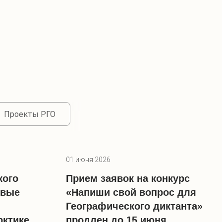
Проекты РГО
01 июня 2026
кого
Прием заявок на конкурс
рвые
«Напиши свой вопрос для
Географического диктанта»
рктике
продлен до 15 июня