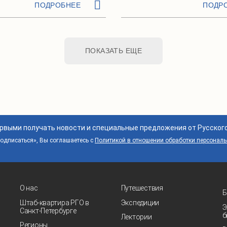
ПОДРОБНЕЕ
ПОДР
ПОКАЗАТЬ ЕЩЕ
ервыми получать новости и специальные предложения от Русског
дписаться», Вы соглашаетесь с
Политикой в отношении обработки персонал
О нас
Путешествия
Б
Штаб-квартира РГО в
Экспедиции
Э
Санкт‑Петербурге
б
Лектории
Регионы