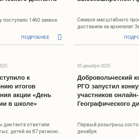
Символ масштабного про
у поступило 1460 заявок
доставили на архипелаг З
Франца-Иосифа
ПОДРОБНЕЕ
ПОДР
2025
05 декабря 2025
ступило к
Добровольческий к
нию итогов
РГО запустил конку
ния акции «День
участников онлайн
ии в школе»
Географического ди
ы диктанта ответили
Первый розыгрыш состои
тыс. детей из 87 регионов
декабря