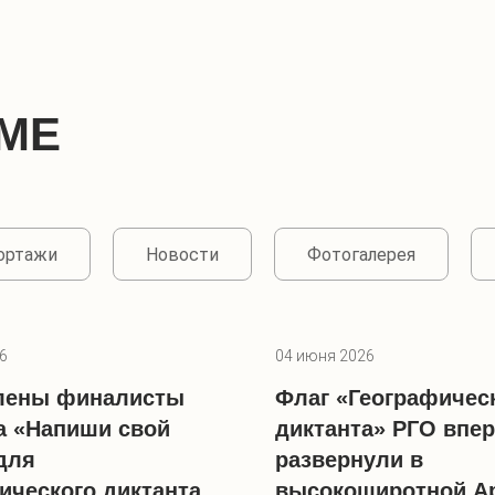
МЕ
портажи
Новости
Фотогалерея
6
04 июня 2026
лены финалисты
Флаг «Географичес
а «Напиши свой
диктанта» РГО впе
для
развернули в
ического диктанта
высокоширотной А