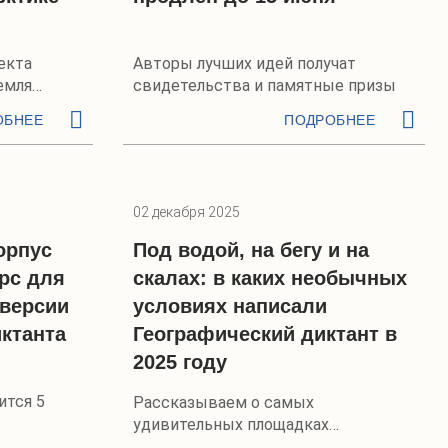
екта
Авторы лучших идей получат
емля
свидетельства и памятные призы
ОБНЕЕ
ПОДРОБНЕЕ
02 декабря 2025
орпус
Под водой, на бегу и на
рс для
скалах: в каких необычных
-версии
условиях написали
ктанта
Географический диктант в
2025 году
тся 5
Рассказываем о самых
удивительных площадках
просветительской акции РГО