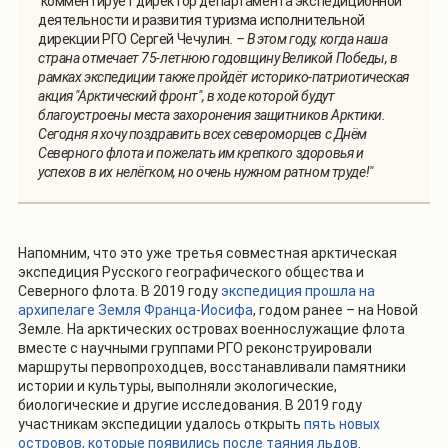
комментирует директор департамента экспедиционной
деятельности и развития туризма исполнительной
дирекции РГО Сергей Чечулин
. – В этом году, когда наша
страна отмечает 75-летнюю годовщину Великой Победы, в
рамках экспедиции также пройдёт историко-патриотическая
акция "Арктический фронт", в ходе которой будут
благоустроены места захоронения защитников Арктики.
Сегодня я хочу поздравить всех североморцев с Днём
Северного флота и пожелать им крепкого здоровья и
успехов в их нелёгком, но очень нужном ратном труде!"
Напомним, что это уже третья совместная арктическая
экспедиция Русского географического общества и
Северного флота. В 2019 году
экспедиция прошла на
архипелаге Земля Франца-Иосифа
, годом ранее – на Новой
Земле. На арктических островах военнослужащие флота
вместе с научными группами РГО реконструировали
маршруты первопроходцев, восстанавливали памятники
истории и культуры, выполняли экологические,
биологические и другие исследования. В 2019 году
участникам экспедиции удалось открыть
пять новых
островов, которые появились после таяния льдов
.