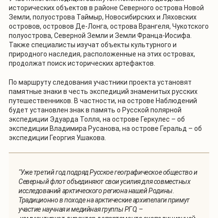
исторических объектов в районе Северного острова Новой
Земли, полуострова Таймыр, Новосибирских и Ляховских
островов, островов Де-Лонга, острова Врангеля, Чукотского
полуострова, Северной Земли и Земли Франца-Иосифа.
Также специалисты изучат объекты культурного и
природного наследия, расположенные на этих островах,
продолжат поиск исторических артефактов.
По маршруту следования участники проекта установят
памятные знаки в честь экспедиций знаменитых русских
путешественников. В частности, на острове Наблюдений
будет установлен знак в память о Русской полярной
экспедиции Эдуарда Толля, на острове Геркулес – об
экспедиции Владимира Русанова, на острове Геральд – об
экспедиции Георгия Ушакова.
"Уже третий год подряд Русское географическое общество и
Северный флот объединяют свои усилия для совместных
исследований арктического региона нашей Родины.
Традиционно в походе на арктические архипелаги примут
участие научная и медийная группы РГО, –