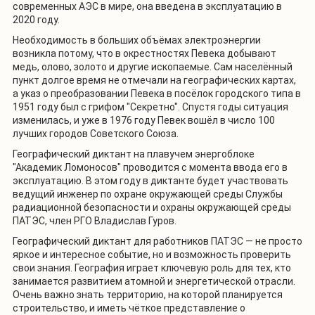
современных АЭС в мире, она введена в эксплуатацию в
2020 году.
Необходимость в больших объёмах электроэнергии
возникла потому, что в окрестностях Певека добывают
медь, олово, золото и другие ископаемые. Сам населённый
пункт долгое время не отмечали на географических картах,
а указ о преобразовании Певека в посёлок городского типа в
1951 году был с грифом "Секретно". Спустя годы ситуация
изменилась, и уже в 1976 году Певек вошёл в число 100
лучших городов Советского Союза.
Географический диктант на плавучем энергоблоке
"Академик Ломоносов" проводится с момента ввода его в
эксплуатацию. В этом году в диктанте будет участвовать
ведущий инженер по охране окружающей среды Службы
радиационной безопасности и охраны окружающей среды
ПАТЭС, член РГО Владислав Гуров.
Географический диктант для работников ПАТЭС — не просто
яркое и интересное событие, но и возможность проверить
свои знания. География играет ключевую роль для тех, кто
занимается развитием атомной и энергетической отрасли.
Очень важно знать территорию, на которой планируется
строительство, и иметь чёткое представление о