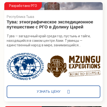
Разработано РГО
Республика Тыва
Тува: этнографическое экспедиционное
путешествие с РГО в Долину Царей
Тува — загадочный край среди гор, пустынь и тайги,
находящийся в самом центре Азии. Тувинцы —
единственный народ в мире, занимающийся
разведением всех основных видов домашнего скота. На
одной территории разводят и оленей, и верблюдов, и
яков — такое соседство удивительно с точки зрения
ареалов обитания этих животных. Наша этнографическая
экспедиция посетит традиционные стойбища
заводчиков яков в горной области, верблюжатников в
пустыне на границе с Монголией и тоджинцев-
оленеводов. А после — мы отправимся исследовать
удивительную Долину Царей — усыпальницы скифской
эпохи.
УЗНАТЬ ЦЕНУ
Экспедиционное путешествие РГО и Mzungu Expeditions
разработано совместно с Музеем антропологии и