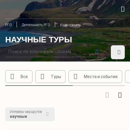
РГО
Деятельность РГО
Куда поехать
НАУЧНЫЕ ТУРЫ
Все
Туры
Места и события
Интересы маршрутов
научные