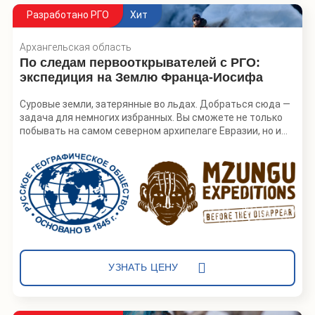
Разработано РГО
Хит
Архангельская область
По следам первооткрывателей с РГО:
экспедиция на Землю Франца-Иосифа
Суровые земли, затерянные во льдах. Добраться сюда —
задача для немногих избранных. Вы сможете не только
побывать на самом северном архипелаге Евразии, но и
поучаствовать в научной экспедиции и открыть новую
страницу исследований Арктики.
Земля Франца-Иосифа — удаленный архипелаг в
Северном Ледовитом океане, территория национального
парка «Русская Арктика». Здесь нет постоянного
населения, а большая часть территории покрыта
ледниками. РГО организует исследовательскую
экспедицию на запад архипелага — остров Земля
Александры, путешественники смогут к ней
УЗНАТЬ ЦЕНУ
присоединиться. Вас доставят самолетом на самый
северный всесезонный аэродром мира. Вы будете жить
бок о бок с учеными и помогать им в сборе материалов