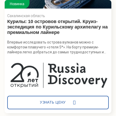
Новинка
Сахалинская область
Курилы: 10 островов открытий. Круиз-
экспедиция по Курильскому архипелагу на
премиальном лайнере
Впервые исследовать острова вулканов можно с
комфортом плавучего «отеля 5*». На борту премиум-
лайнера легко добраться до самых труднодоступных и
живописных островов, каждое утро просыпаясь в новой
локации. Это путешествие — возможность совместить
комфорт и погружение в дикую природу: участников ждут
трекинги и восхождения, каякинг и сапбординг, купание в
термальных источниках и рыбалка.
Маршрут открывает возможность исследовать
необитаемые острова Курильской гряды. За одно
путешествие участники посетят сразу Северные,
Средние и Южные Курилы, увидят знаменитые вулканы и
УЗНАТЬ ЦЕНУ
уникальные природные объекты. Программа включает
лекции об истории, геологии, флоре и фауне региона.