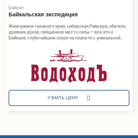
Байкал
Байкальская экспедиция
Жемчужина таежного края, сибирская Ривьера, обитель
древних духов, священное место силы — все это о
Байкале, глубочайшем озере на планете с уникальной
флорой и фауной.
Байкал — одно из немногих мест на Земле, где стремятся
побывать путешественники всего мира. Здесь можно
увидеть первозданную природу, познакомиться с
многогранной культурой народов Прибайкалья и
почувствовать настоящее единение с природой. Экотур
на Байкал с фирмой «Водоходъ» на судне на воздушной
подушке станет запоминающимся путешествием в дикий
край с невероятным разнообразием возможностей для
УЗНАТЬ ЦЕНУ
отдыха.