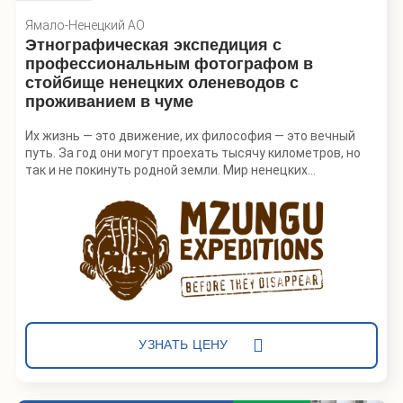
Ямало-Ненецкий АО
Этнографическая экспедиция с
профессиональным фотографом в
стойбище ненецких оленеводов с
проживанием в чуме
Их жизнь — это движение, их философия — это вечный
путь. За год они могут проехать тысячу километров, но
так и не покинуть родной земли. Мир ненецких
оленеводов на Ямале, кажется, соткан из противоречий.
Бескрайние просторы тундры сужаются до маленького
чума, где круглый год может жить семья из пяти человек,
а неумолимое время, от которого, кажется, зависит
жизнь, тут вовсе остановилось — оно словно кочует по
тундре вместе с оленями и их детьми, как себя называют
сами ненцы.
Мы отправимся в гости к одной ненецкой
оленеводческой семье, познакомимся с бытом и
УЗНАТЬ ЦЕНУ
традициями кочевников, узнаем, хорошо ли живется
оленеводом на Ямале и сами постигнем основы этого
непростого промысла.