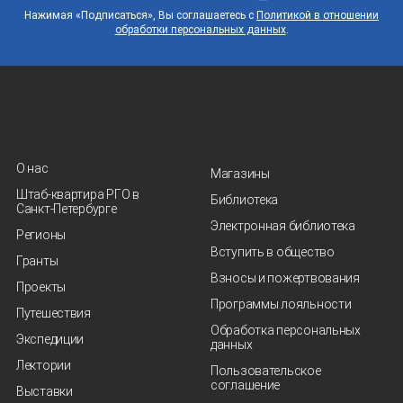
Нажимая «Подписаться», Вы соглашаетесь с
Политикой в отношении
обработки персональных данных
.
О нас
Магазины
Штаб-квартира РГО в
Библиотека
Санкт‑Петербурге
Электронная библиотека
Регионы
Вступить в общество
Гранты
Взносы и пожертвования
Проекты
Программы лояльности
Путешествия
Обработка персональных
Экспедиции
данных
Лектории
Пользовательское
соглашение
Выставки