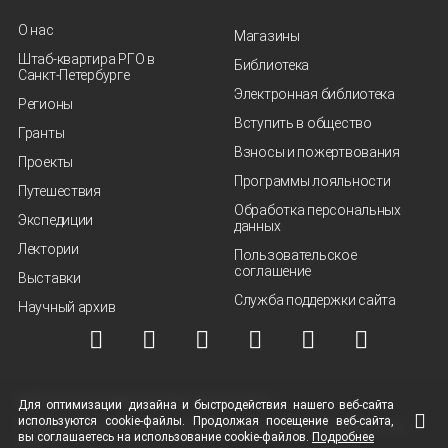
О нас
Магазины
Штаб-квартира РГО в
Библиотека
Санкт‑Петербурге
Электронная библиотека
Регионы
Вступить в общество
Гранты
Взносы и пожертвования
Проекты
Программы лояльности
Путешествия
Обработка персональных
Экспедиции
данных
Лектории
Пользовательское
соглашение
Выставки
Служба поддержки сайта
Научный архив
© ВОО "Русское географическое общество", 2013-2026 г.
Для оптимизации дизайна и быстродействия нашего
веб-сайта
используются
cookie-файлы.
Продолжая посещение
веб-сайта
,
Условия использования материалов
Политика защиты и обработки персональных
вы соглашаетесь на использование
cookie-файлов.
Подробнее
данных