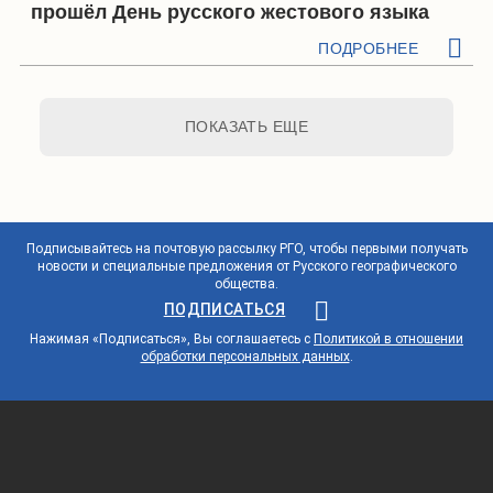
прошёл День русского жестового языка
ПОДРОБНЕЕ
ПОКАЗАТЬ ЕЩЕ
Подписывайтесь на почтовую рассылку РГО, чтобы первыми получать
новости и специальные предложения от Русского географического
общества.
ПОДПИСАТЬСЯ
Нажимая «Подписаться», Вы соглашаетесь с
Политикой в отношении
обработки персональных данных
.