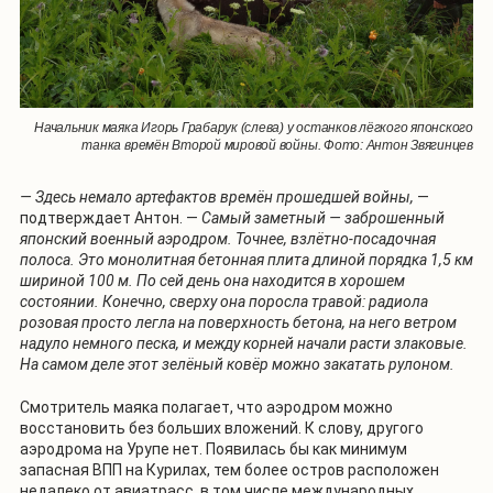
Начальник маяка Игорь Грабарук (слева) у останков лёгкого японского
танка времён Второй мировой войны. Фото: Антон Звягинцев
— Здесь немало артефактов времён прошедшей войны,
—
подтверждает Антон. —
Самый заметный — заброшенный
японский военный аэродром. Точнее, взлётно-посадочная
полоса. Это монолитная бетонная плита длиной порядка 1,5 км
шириной 100 м. По сей день она находится в хорошем
состоянии. Конечно, сверху она поросла травой: радиола
розовая просто легла на поверхность бетона, на него ветром
надуло немного песка, и между корней начали расти злаковые.
На самом деле этот зелёный ковёр можно закатать рулоном.
Смотритель маяка полагает, что аэродром можно
восстановить без больших вложений. К слову, другого
аэродрома на Урупе нет. Появилась бы как минимум
запасная ВПП на Курилах, тем более остров расположен
недалеко от авиатрасс, в том числе международных.