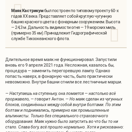
Маяк Кастрикум
был построен по типовому проекту 60-х
годов XX века. Представляет собой круглую чугунную
башню красного цвета с фонарным сооружением. Высота
— 24,3 м. Дальность видимости огня — 19 морских миль
(примерно 35 км). Принадлежит Гидрографической
службе Тихоокеанского флота.
Длительное время маяк не функционировал. Запустили
вновь его 9 апреля 2021 года. Несложная, казалось бы,
процедура — заменить перегоревшую лампу. Однако
попасть наверх, в фонарную часть, было практически
невозможно. Внутри башни сгнили все лестничные марши.
— Наступаешь на ступеньку, она ломается — настолько всё
проржавело,
— говорит Антон.
— Но маяк сделан из чугунных
блоков, соединённых между собой внутри болтами. По этим
болтам и поднимались, примерно как промышленные
альпинисты. Только без специального страховочного
оборудования. Маяк нужно было запустить во что бы то ни
стало. Слава богу, всё прошло нормально. Хотя и рискованно: