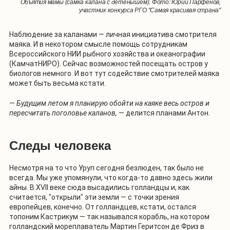
Объятия мамы (самка калана с детёнышем). Фото: Юрий Парфенов,
участник конкурса РГО "Самая красивая страна"
Наблюдение за каланами — личная инициатива смотрителя
маяка. И в некотором смысле помощь сотрудникам
Всероссийского НИИ рыбного хозяйства и океанографии
(КамчатНИРО). Сейчас возможностей посещать остров у
биологов немного. И вот тут содействие смотрителей маяка
может быть весьма кстати.
— Будущим летом я планирую обойти на каяке весь остров и
пересчитать поголовье каланов,
— делится планами Антон.
Следы человека
Несмотря на то что Уруп сегодня безлюден, так было не
всегда. Мы уже упомянули, что когда-то давно здесь жили
айны. В XVII веке сюда высадились голландцы и, как
считается, "открыли" эти земли — с точки зрения
европейцев, конечно. От голландцев, кстати, остался
топоним Кастрикум — так назывался корабль, на котором
голландский мореплаватель Мартин Геритсон де Фриз в