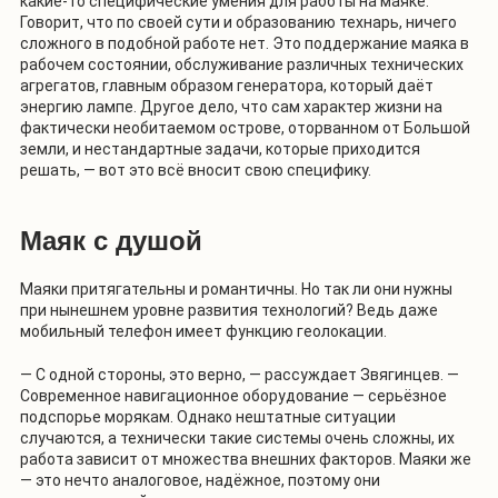
какие-то специфические умения для работы на маяке.
Говорит, что по своей сути и образованию технарь, ничего
сложного в подобной работе нет. Это поддержание маяка в
рабочем состоянии, обслуживание различных технических
агрегатов, главным образом генератора, который даёт
энергию лампе. Другое дело, что сам характер жизни на
фактически необитаемом острове, оторванном от Большой
земли, и нестандартные задачи, которые приходится
решать, — вот это всё вносит свою специфику.
Маяк с душой
Маяки притягательны и романтичны. Но так ли они нужны
при нынешнем уровне развития технологий? Ведь даже
мобильный телефон имеет функцию геолокации.
— С одной стороны, это верно, — рассуждает Звягинцев. —
Современное навигационное оборудование — серьёзное
подспорье морякам. Однако нештатные ситуации
случаются, а технически такие системы очень сложны, их
работа зависит от множества внешних факторов. Маяки же
— это нечто аналоговое, надёжное, поэтому они