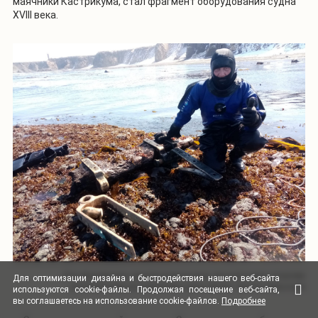
маячники Кастрикума, стал фрагмент оборудования судна
XVIII века.
Эти фрагменты предположительно принадлежат старому
Для оптимизации дизайна и быстродействия нашего
веб-сайта
голландскому китобойному судну. Фото: Антон Звягинцев
используются
cookie-файлы.
Продолжая посещение
веб-сайта
,
вы соглашаетесь на использование
cookie-файлов.
Подробнее