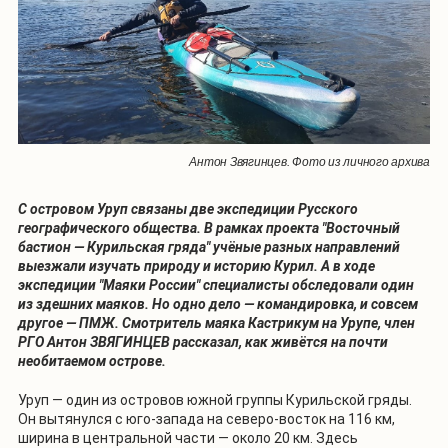
Антон Звягинцев. Фото из личного архива
С островом Уруп связаны две экспедиции Русского
географического общества. В рамках проекта "Восточный
бастион — Курильская гряда" учёные разных направлений
выезжали изучать природу и историю Курил. А в ходе
экспедиции "Маяки России" специалисты обследовали один
из здешних маяков. Но одно дело — командировка, и совсем
другое — ПМЖ. Смотритель маяка Кастрикум на Урупе, член
РГО Антон ЗВЯГИНЦЕВ рассказал, как живётся на почти
необитаемом острове.
Уруп — один из островов южной группы Курильской гряды.
Он вытянулся с юго-запада на северо-восток на 116 км,
ширина в центральной части — около 20 км. Здесь