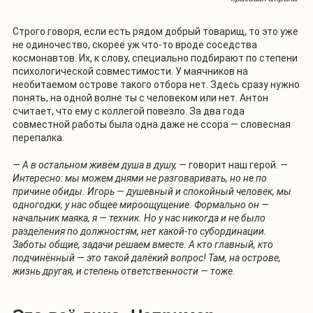
Строго говоря, если есть рядом добрый товарищ, то это уже
не одиночество, скорее уж что-то вроде соседства
космонавтов. Их, к слову, специально подбирают по степени
психологической совместимости. У маячников на
необитаемом острове такого отбора нет. Здесь сразу нужно
понять, на одной волне ты с человеком или нет. Антон
считает, что ему с коллегой повезло. За два года
совместной работы была одна даже не ссора — словесная
перепалка.
— А в остальном живём душа в душу,
— говорит наш герой.
—
Интересно: мы можем днями не разговаривать, но не по
причине обиды. Игорь — душевный и спокойный человек, мы
одногодки, у нас общее мироощущение. Формально он —
начальник маяка, я — техник. Но у нас никогда и не было
разделения по должностям, нет какой-то субординации.
Заботы общие, задачи решаем вместе. А кто главный, кто
подчинённый — это такой далёкий вопрос! Там, на острове,
жизнь другая, и степень ответственности — тоже.