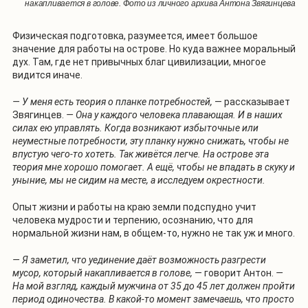
накапливается в голове. Фото из личного архива Антона Звягинцева
Физическая подготовка, разумеется, имеет большое
значение для работы на острове. Но куда важнее моральный
дух. Там, где нет привычных благ цивилизации, многое
видится иначе.
— У меня есть теория о планке потребностей,
— рассказывает
Звягинцев.
— Она у каждого человека плавающая. И в наших
силах ею управлять. Когда возникают избыточные или
неуместные потребности, эту планку нужно снижать, чтобы не
впустую чего-то хотеть. Так живётся легче. На острове эта
теория мне хорошо помогает. А ещё, чтобы не впадать в скуку и
уныние, мы не сидим на месте, а исследуем окрестности.
Опыт жизни и работы на краю земли подспудно учит
человека мудрости и терпению, осознанию, что для
нормальной жизни нам, в общем-то, нужно не так уж и много.
— Я заметил, что уединение даёт возможность разгрести
мусор, который накапливается в голове,
— говорит Антон.
—
На мой взгляд, каждый мужчина от 35 до 45 лет должен пройти
период одиночества. В какой-то момент замечаешь, что просто