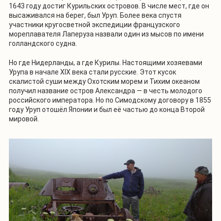
1643 году достиг Курильских островов. В числе мест, где он
высаживался на берег, был Уруп. Более века спустя
участники кругосветной экспедиции французского
мореплавателя Лаперуза назвали один из мысов по имени
голландского судна.
Но где Нидерланды, а где Курилы. Настоящими хозяевами
Урупа в начале XIX века стали русские. Этот кусок
скалистой суши между Охотским морем и Тихим океаном
получил название остров Александра — в честь молодого
российского императора. Но по Симодскому договору в 1855
году Уруп отошёл Японии и был её частью до конца Второй
мировой.