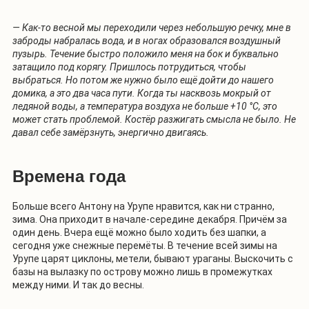
— Как-то весной мы переходили через небольшую речку, мне в
заброды набралась вода, и в ногах образовался воздушный
пузырь. Течение быстро положило меня на бок и буквально
затащило под корягу. Пришлось потрудиться, чтобы
выбраться. Но потом же нужно было ещё дойти до нашего
домика, а это два часа пути. Когда ты насквозь мокрый от
ледяной воды, а температура воздуха не больше +10 °С, это
может стать проблемой. Костёр разжигать смысла не было. Не
давал себе замёрзнуть, энергично двигаясь.
Времена года
Больше всего Антону на Урупе нравится, как ни странно,
зима. Она приходит в начале-середине декабря. Причём за
один день. Вчера ещё можно было ходить без шапки, а
сегодня уже снежные перемёты. В течение всей зимы на
Урупе царят циклоны, метели, бывают ураганы. Выскочить с
базы на вылазку по острову можно лишь в промежутках
между ними. И так до весны.