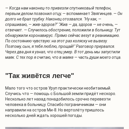
— Когда нам наконец-то привезли спутниковый телефон,
первым делом позвонил отцу,
— вспоминает Звягинцев. —
Он
долго не брал трубку. Наконец отозвался. "Ну как, —
спрашиваю, — жив-здоров?" "Жив — да, здоров — не очень, —
отвечает. — Случилось обострение, положили в больницу. Тут
обнаружили коронавирус. Прямо сейчас везут в реанимацию.
По состоянию чувствую: на этот раз коляску не вывезу.
Поэтому, сын, я тебя люблю, прощай!" Разговор прервался.
Через два дня я узнал, что отец умер. В тот день мы запустили
маяк. С тех пор я считаю, что в маяке — часть души моего отца.
"Так живётся легче"
Мало того что остров Уруп практически необитаемый.
Случись что — помощь с Большой земли придёт нескоро.
Несколько лет назад понадобилось срочно перевезти
человека в больницу. Спасибо пограничникам — они
направили на остров Ми-8. Но вертолёту пришлось
несколько дней ждать хорошей погоды.