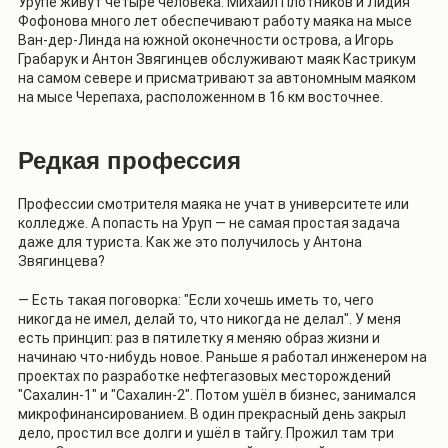
Урупе живут четыре человека. Михаил Плотников и Лидия
Фофонова много лет обеспечивают работу маяка на мысе
Ван-дер-Линда на южной оконечности острова, а Игорь
Грабарук и Антон Звягинцев обслуживают маяк Кастрикум
на самом севере и присматривают за автономным маяком
на мысе Черепаха, расположенном в 16 км восточнее.
Редкая профессия
Профессии смотрителя маяка не учат в университете или
колледже. А попасть на Уруп — не самая простая задача
даже для туриста. Как же это получилось у Антона
Звягинцева?
— Есть такая поговорка: "Если хочешь иметь то, чего
никогда не имел, делай то, что никогда не делал". У меня
есть принцип: раз в пятилетку я меняю образ жизни и
начинаю что-нибудь новое. Раньше я работал инженером на
проектах по разработке нефтегазовых месторождений
"Сахалин-1" и "Сахалин-2". Потом ушёл в бизнес, занимался
микрофинансированием. В один прекрасный день закрыл
дело, простил все долги и ушёл в тайгу. Прожил там три