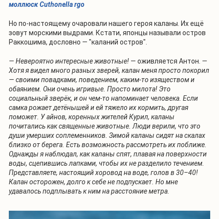
моллюск Cuthonella rgo
Но по-настоящему очаровали нашего героя каланы. Их ещё
зовут морскими выдрами. Кстати, японцы называли остров
Раккошима, дословно — "каланий остров".
— Невероятно интересные животные!
— оживляется Антон.
—
Хотя я видел много разных зверей, калан меня просто покорил
— своими повадками, поведением, каким-то изяществом и
обаянием. Они очень игривые. Просто милота! Это
социальный зверёк, и он чем-то напоминает человека. Если
самка рожает детёнышей и ей тяжело их кормить, другая
поможет. У айнов, коренных жителей Курил, каланы
почитались как священные животные. Люди верили, что это
души умерших соплеменников. Зимой каланы сидят на скалах
близко от берега. Есть возможность рассмотреть их поближе.
Однажды я наблюдал, как каланы спят, плавая на поверхности
воды, сцепившись лапками, чтобы их не разделило течением.
Представляете, настоящий хоровод на воде, голов в 30–40!
Калан осторожен, долго к себе не подпускает. Но мне
удавалось подплывать к ним на расстояние метра.