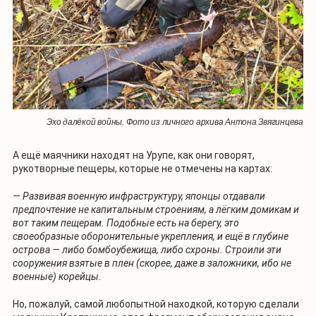
Эхо далёкой войны. Фото из личного архива Антона Звягинцева
А ещё маячники находят на Урупе, как они говорят,
рукотворные пещеры, которые не отмечены на картах:
— Развивая военную инфраструктуру, японцы отдавали
предпочтение не капитальным строениям, а лёгким домикам и
вот таким пещерам. Подобные есть на берегу, это
своеобразные оборонительные укрепления, и ещё в глубине
острова — либо бомбоубежища, либо схроны. Строили эти
сооружения взятые в плен (скорее, даже в заложники, ибо не
военные) корейцы.
Но, пожалуй, самой любопытной находкой, которую сделали