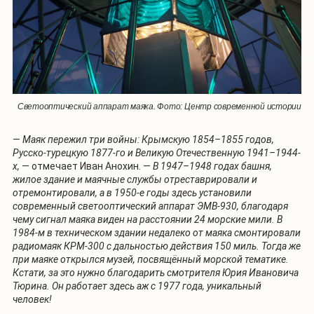
Светооптический аппарат маяка. Фото: Центр современной истории
—
Маяк пережил три войны: Крымскую 1854–1855 годов,
Русско-турецкую 1877-го и Великую Отечественную 1941–1944-
х,
— отмечает Иван Анохин. —
В 1947–1948 годах башня,
жилое здание и маячные службы отреставрировали и
отремонтировали, а в 1950-е годы здесь установили
современный светооптический аппарат ЭМВ-930, благодаря
чему сигнал маяка виден на расстоянии 24 морские мили. В
1984-м в техническом здании недалеко от маяка смонтировали
радиомаяк КРМ-300 с дальностью действия 150 миль. Тогда же
при маяке открылся музей, посвящённый морской тематике.
Кстати, за это нужно благодарить смотрителя Юрия Ивановича
Тюрина. Он работает здесь аж с 1977 года, уникальный
человек!