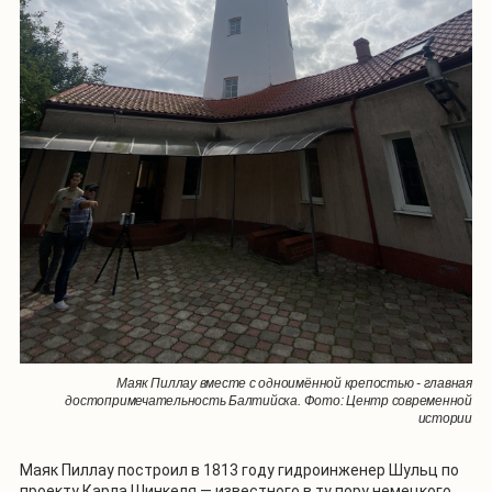
Маяк Пиллау вместе с одноимённой крепостью - главная
достопримечательность Балтийска. Фото: Центр современной
истории
Маяк Пиллау построил в 1813 году гидроинженер Шульц по
проекту Карла Шинкеля — известного в ту пору немецкого