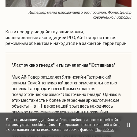
Интерьер маяка напоминает о его прошлом. Фото: Центр
современной истории
Как и все другие действующие маяки,
исследованные экспедицией РГО, Ай-Тодор остаётся
режимным объектом и находится на закрытой территории.
"Ласточкино гнездо" и тысячелетняя "Юстиниана"
Мыс Ай-Тодор разделяет Ялтинский и Гаспринский
заливы. Самой популярной достопримечательностью
посёлка Гаспра да и всего Крыма является
псевдоготический замок "Ласточкино гнездо". Однако в
этих местах есть и более интересные археологические
объекты — в II–III веках нашей эры здесь находилось
римское поселение городского типа, а позже был
построен монастырь св. Феодора Тирона, который и дал
Для оптимизации дизайна и быстродействия нашего
веб-сайта
название всему мысу. А прямо у стен маяка растёт
используются
cookie-файлы.
Продолжая посещение
веб-сайта
,
гигантское фисташковое дерево "Юстиниана", говорят,
вы соглашаетесь на использование
cookie-файлов.
Подробнее
что ему около тысячи лет. Ботанический памятник