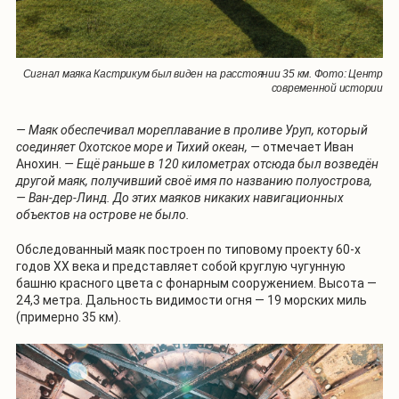
Сигнал маяка Кастрикум был виден на расстоянии 35 км. Фото: Центр
современной истории
— Маяк обеспечивал мореплавание в проливе Уруп, который
соединяет Охотское море и Тихий океан, —
отмечает Иван
Анохин.
— Ещё раньше в 120 километрах отсюда был возведён
другой маяк, получивший своё имя по названию полуострова,
— Ван-дер-Линд. До этих маяков никаких навигационных
объектов на острове не было.
Обследованный маяк построен по типовому проекту 60-х
годов XX века и представляет собой круглую чугунную
башню красного цвета с фонарным сооружением. Высота —
24,3 метра. Дальность видимости огня — 19 морских миль
(примерно 35 км).