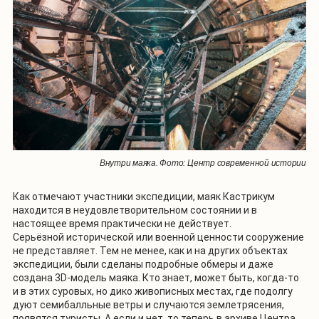
Внутри маяка. Фото: Центр современной истории
Как отмечают участники экспедиции, маяк Кастрикум
находится в неудовлетворительном состоянии и в
настоящее время практически не действует.
Серьёзной исторической или военной ценности сооружение
не представляет. Тем не менее, как и на других объектах
экспедиции, были сделаны подробные обмеры и даже
создана 3D-модель маяка. Кто знает, может быть, когда-то
и в этих суровых, но дико живописных местах, где подолгу
дуют семибалльные ветры и случаются землетрясения,
появятся туристы. А если и нет, то теперь в архиве Центра