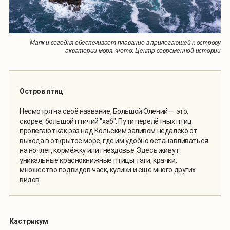
Маяк и сегодня обеспечивает плавание в прилегающей к острову
акватории моря. Фото: Центр современной истории
Остров птиц
Несмотря на своё название, Большой Олений — это,
скорее, большой птичий "хаб". Пути перелётных птиц
пролегают как раз над Кольским заливом недалеко от
выхода в открытое море, где им удобно останавливаться
на ночлег, кормёжку или гнездовье. Здесь живут
уникальные краснокнижные птицы: гаги, крачки,
множество подвидов чаек, кулики и ещё много других
видов.
Кастрикум