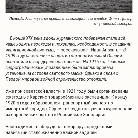
Природа Заполярья не прощает навигационных ошибок. Фото: Центр
современной истории
— В конце XIX века вдоль мурманского побережья стали всё
чаще ходить пароходы и появилась необходимость в создании
навигационной системы,
— рассказывает Иван Анохин. —
В
1909 году на материке напротив острова Большой Олений
выстроили створ деревянных знаков. На 1915 год Главным
гидрографическим управлением была запланирована
установка на острове светового маяка. Однако в связи с
Первой мировой войной строительство отложили.
Уже при советской власти, в 1921 году, были организованы
ежегодные Карские товарообменные экспедиции. К концу
1920-х годов образовался транспортный экспортно-
импортный коридор. С десяток судов регулярно курсировали
из европейских портов в Российское Заполярье.
Необходимость оборудовать маршрут средствами
навигации стало жизненно важной задачей.