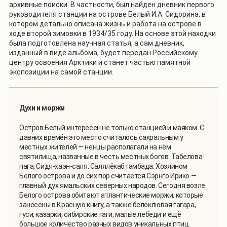
архивные поиски. В частности, был найден дневник первого
руководителя станции на острове Белый И.А. Сидорина, в
котором детально описана жизнь и работа на острове в
ходе второй зимовки в 1934/35 году. На основе этой находки
была подготовлена научная статья, а сам дневник,
изданный в виде альбома, будет передан Российскому
центру освоения Арктики и станет частью памятной
экспозиции на самой станции.
Духи и моржи
Остров Белый интересен не только станцией и маяком. С
давних времён это место считалось сакральным у
местных жителей — ненцы располагали на нём
святилища, названные в честь местных богов: Табелова-
пага, Сидя-хаэн-саля, Салялёкабтамбада. Хозяином
Белого острова и до сих пор считается Сэрнго Ирико —
главный дух ямальских северных народов. Сегодня возле
Белого острова обитают атлантические моржи, которые
занесены в Красную книгу, а также белоклювая гагара,
гуси, казарки, сибирские гаги, малые лебеди и ещё
большое количество разных видов уникальных птиц.