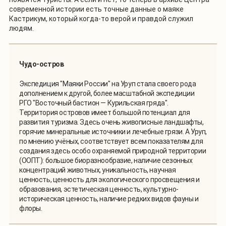
современной истории есть точные данные о маяке
Кастрикум, который когда-то верой и правдой служил
людям.
Чудо-остров
Экспедиция "Маяки России" на Уруп стала своего рода
дополнением к другой, более масштабной экспедиции
РГО "Восточный бастион — Курильская гряда".
Территория островов имеет большой потенциал для
развития туризма. Здесь очень живописные ландшафты,
горячие минеральные источники и лечебные грязи. А Уруп,
по мнению учёных, соответствует всем показателям для
создания здесь особо охраняемой природной территории
(ООПТ): большое биоразнообразие, наличие сезонных
концентраций животных, уникальность, научная
ценность, ценность для экологического просвещения и
образования, эстетическая ценность, культурно-
историческая ценность, наличие редких видов фауны и
флоры.