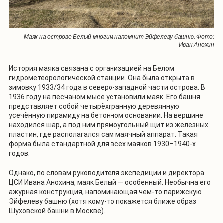
Маяк на острове Белый многим напомнит Эйфелеву башню. Фото:
Иван Анохин
История маяка связана с организацией на Белом
гидрометеорологической станции. Она была открыта в
зимовку 1933/34 года в северо-западной части острова. В
1936 году на песчаном мысе установили маяк. Его башня
представляет собой четырёхгранную деревянную
усечённую пирамиду на бетонном основании. На вершине
находился шар, а под ним прямоугольный щит из железных
пластин, где располагался сам маячный аппарат. Такая
форма была стандартной для всех маяков 1930–1940-х
годов.
Однако, по словам руководителя экспедиции и директора
ЦСИ Ивана Анохина, маяк Белый — особенный. Необычна его
ажурная конструкция, напоминающая чем-то парижскую
Эйфелеву башню (хотя кому-то покажется ближе образ
Шуховской башни в Москве).