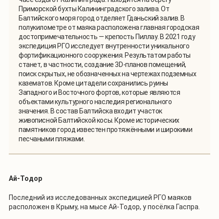
Приморской бухты Калининградского залива. От
Балтийского моря город отделяет Гданьский залив. В
полукилометре от маяка расположена главная городская
достопримечательность — крепость Пиллау. В 2021 году
экспедиция РГО исследует внутренности уникального
фортификационного сооружения. Результатом работы
станет, в частности, создание 3D-планов помещений,
поиск скрытых, не обозначенных на чертежах подземных
казематов. Кроме цитадели сохранились руины
Западного и Восточного фортов, которые являются
объектами культурного наследия регионального
значения. В состав Балтийска входит участок
живописной Балтийской косы. Кроме исторических
памятников город известен протяжёнными и широкими
песчаными пляжами.
Ай-Тодор
Последний из исследованных экспедицией РГО маяков
расположен в Крыму, на мысе Ай-Тодор, у посёлка Гаспра.