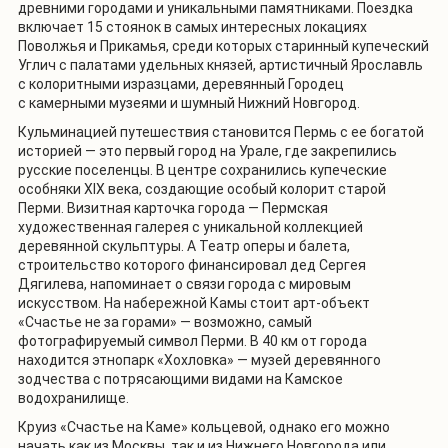
древними городами и уникальными памятниками. Поездка
включает 15 стоянок в самых интересных локациях
Поволжья и Прикамья, среди которых старинный купеческий
Углич с палатами удельных князей, артистичный Ярославль
с колоритными изразцами, деревянный Городец
с камерными музеями и шумный Нижний Новгород.
Кульминацией путешествия становится Пермь с ее богатой
историей — это первый город на Урале, где закрепились
русские поселенцы. В центре сохранились купеческие
особняки XIX века, создающие особый колорит старой
Перми. Визитная карточка города — Пермская
художественная галерея с уникальной коллекцией
деревянной скульптуры. А Театр оперы и балета,
строительство которого финансировал дед Сергея
Дягилева, напоминает о связи города с мировым
искусством. На набережной Камы стоит арт-объект
«Счастье не за горами» — возможно, самый
фотографируемый символ Перми. В 40 км от города
находится этнопарк «Хохловка» — музей деревянного
зодчества с потрясающими видами на Камское
водохранилище.
Круиз «Счастье на Каме» кольцевой, однако его можно
начать как из Москвы, так и из Нижнего Новгорода или