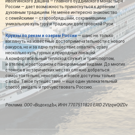
Иволгинского дацана — главного буддийского монастыря
России — дает возможность прикоснуться к древним
духовным традициям. Не менее интересно знакомство
с семейскими — старообрядцами, сохранившими
уникальную культуру и традиции допетровской Руси.
Круизы по рекам и озерам России
— шанс не только
взглянуть на известные достопримечательности с нового
ракурса, но и за одно путешествие охватить сразу
несколько культурных и природных локаций.
А комфортабельный теплоход служит и транспортом,
и отелем, и рестораном с панорамными видами. До многих
стоянок в исторических местах сложно добраться
самостоятельно, некоторые и вовсе доступны только
с воды. Такое путешествие — еще один увлекательный
способ увидеть и прочувствовать Россию.
Реклама. ООО «ВодоходЪ», ИНН 7707511820
ERID
2VtzqwQtZDv