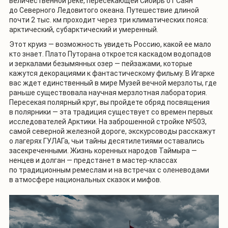
величественной реке, пересекающей Сибирь от Саян
до Северного Ледовитого океана. Путешествие длиной
почти 2 тыс. км проходит через три климатических пояса:
арктический, субарктический и умеренный.
Этот круиз — возможность увидеть Россию, какой ее мало
кто знает. Плато Путорана откроется каскадом водопадов
и зеркалами безымянных озер — пейзажами, которые
кажутся декорациями к фантастическому фильму. В Игарке
вас ждет единственный в мире Музей вечной мерзлоты, где
раньше существовала научная мерзлотная лаборатория.
Пересекая полярный круг, вы пройдете обряд посвящения
в полярники — эта традиция существует со времен первых
исследователей Арктики. На заброшенной стройке №503,
самой северной железной дороге, экскурсоводы расскажут
о лагерях ГУЛАГа, чьи тайны десятилетиями оставались
засекреченными. Жизнь коренных народов Таймыра —
ненцев и долган — предстанет в мастер-классах
по традиционным ремеслам и на встречах с оленеводами
в атмосфере национальных сказок и мифов.