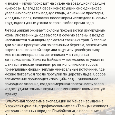
и зимой — круиз проходит на судне на воздушной подушке
«Бирюса». Благодаря своей конструкции оно одинаково
уверенно покоряет и водную гладь, и снежные просторы,
и ледяные поля, позволяя пассажирам исследовать самые
труднодоступные уголки озера в любое время года.
Летом Байкал оживает: склоны покрываются изумрудным
мхом, лиственницы одеваются в сочную зелень, а воздух
наполняется пьянящим ароматом таежных трав. В теплые
дни можно прогуляться по песчаным берегам, освежиться
в кристально чистой воде или ощутить целебную силу
местных минеральных источников — от ледяных
до термальных. Зима на Байкале — возможность увидеть
фантастические ледяные гроты, исполинские торосы
причудливых форм и теплые минеральные источники, где
можно погреться после прогулки по царству льда. Особое
впечатление производит «поющий» лед — уникальное
природное явление, когда замерзшая поверхность озера
издает удивительные звуки, напоминающие космическую
музыку.
Культурная программа экспедиции не менее насыщенна.
В архитектурно-этнографическом музее «Тальцы» оживает
история коренных народов Прибайкалья, а посещение