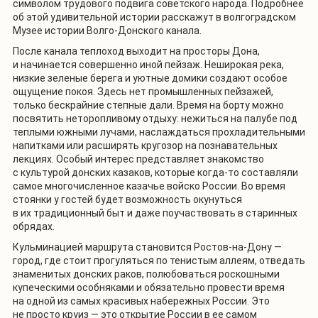
символом трудового подвига советского народа. Подробнее
об этой удивительной истории расскажут в волгоградском
Музее истории Волго-Донского канала.
После канала теплоход выходит на просторы Дона,
и начинается совершенно иной пейзаж. Неширокая река,
низкие зеленые берега и уютные домики создают особое
ощущение покоя. Здесь нет промышленных пейзажей,
только бескрайние степные дали. Время на борту можно
посвятить неторопливому отдыху: нежиться на палубе под
теплыми южными лучами, наслаждаться прохладительными
напитками или расширять кругозор на познавательных
лекциях. Особый интерес представляет знакомство
с культурой донских казаков, которые когда-то составляли
самое многочисленное казачье войско России. Во время
стоянки у гостей будет возможность окунуться
в их традиционный быт и даже поучаствовать в старинных
обрядах.
Кульминацией маршрута становится Ростов-на-Дону —
город, где стоит прогуляться по тенистым аллеям, отведать
знаменитых донских раков, полюбоваться роскошными
купеческими особняками и обязательно провести время
на одной из самых красивых набережных России. Это
не просто круиз — это открытие России в ее самом