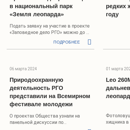
в национальный парк
редких 
«Земля леопарда»
году
Подать заявку на участие в проекте
«Заповедное дело РГО» можно до 20
июля
ПОДРОБНЕЕ
06 марта 2024
01 марта 20
Природоохранную
Leo 260
деятельность РГО
дальне
представили на Всемирном
леопард
фестивале молодежи
Фотоловуш
О проектах Общества узнали на
хищника в
панельной дискуссии по
Приморья
сохранению биоразнообразия