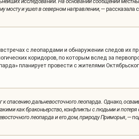
ьнейших исследований. На основании сообщений местны
му мосту и ушел в северном направлении
, — рассказала
встречах с леопардами и обнаружении следов их пр
огических коридоров, по которым вслед за первопр
парда» планирует провести с жителями Октябрьског
 к спасению дальневосточного леопарда. Однако, осваи
такими как браконьерство, конфликты с людьми и потер
евосточного леопарда и его дом, природу Приморья
, — п