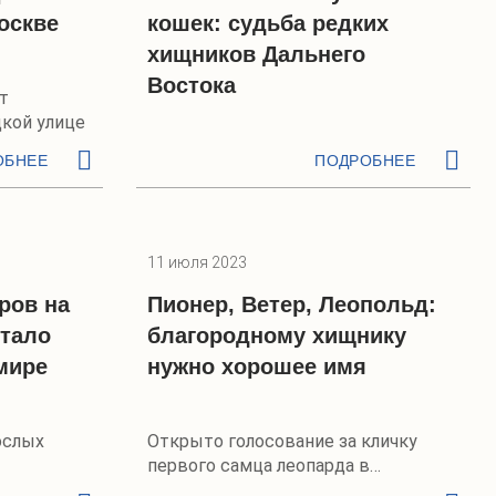
оскве
кошек: судьба редких
хищников Дальнего
Востока
т
кой улице
ОБНЕЕ
ПОДРОБНЕЕ
11 июля 2023
ров на
Пионер, Ветер, Леопольд:
стало
благородному хищнику
мире
нужно хорошее имя
ослых
Открыто голосование за кличку
первого самца леопарда в
Уссурийском заповеднике