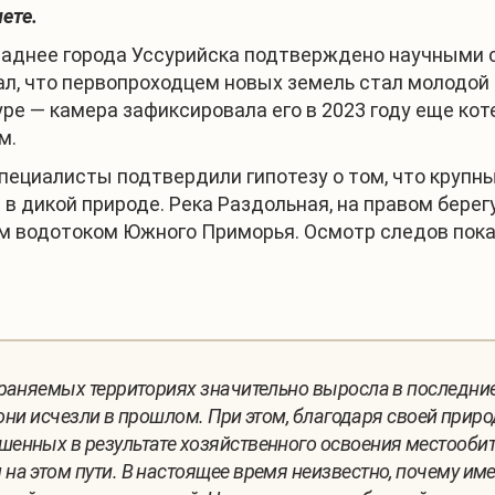
ете.
паднее города Уссурийска подтверждено научными 
л, что первопроходцем новых земель стал молодой с
куре — камера зафиксировала его в 2023 году еще к
м.
 специалисты подтвердили гипотезу о том, что кру
 дикой природе. Река Раздольная, на правом берег
м водотоком Южного Приморья. Осмотр следов показ
храняемых территориях значительно выросла в последни
 они исчезли в прошлом. При этом, благодаря своей прир
нных в результате хозяйственного освоения местообита
на этом пути. В настоящее время неизвестно, почему и