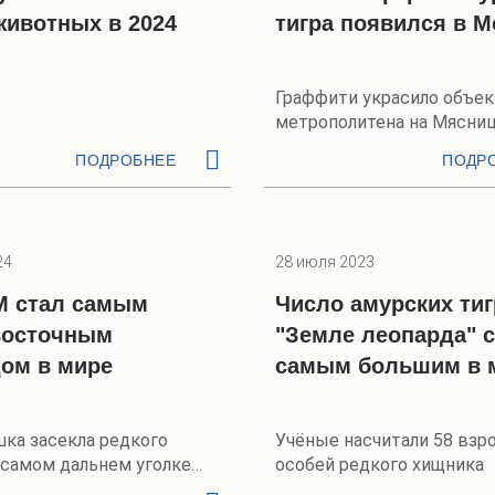
животных в 2024
тигра появился в М
Граффити украсило объек
метрополитена на Мясниц
ПОДРОБНЕЕ
ПОДР
24
28 июля 2023
M стал самым
Число амурских тиг
восточным
"Земле леопарда" 
ом в мире
самым большим в 
ка засекла редкого
Учёные насчитали 58 взр
 самом дальнем уголке
особей редкого хищника