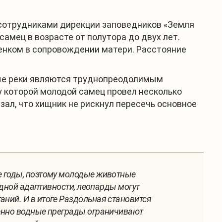
сотрудниками дирекции заповедников «Земля
амец в возрасте от полутора до двух лет.
отенком в сопровождении матери. Расстояние
пные реки являются труднопреодолимым
у которой молодой самец провел несколько
ал, что хищник не рискнул пересечь основное
е годы, поэтому молодые животные
одной адаптивности, леопарды могут
ний. И в итоге Раздольная становится
менно водные преграды ограничивают