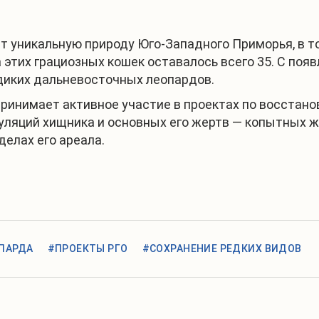
т уникальную природу Юго-Западного Приморья, в т
а этих грациозных кошек оставалось всего 35. С по
 диких дальневосточных леопардов.
принимает активное участие в проектах по восстан
пуляций хищника и основных его жертв — копытных 
елах его ареала.
ПАРДА
#ПРОЕКТЫ РГО
#СОХРАНЕНИЕ РЕДКИХ ВИДОВ