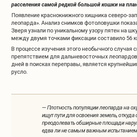
расселения самой редкой большой кошки на план
Появление краснокнижного хищника северо-за
леопарда». Анализ снимков фотоловушки показа
Зверя узнали по уникальному узору пятен на ш
между двумя точками фиксации составило 56 к
В процессе изучения этого необычного случая
препятствием для дальневосточных леопардов в
дней в поисках переправы, является крупнейши
русло.
—
Плотность популяции леопарда на о
ищут пути для освоения земель, откуда
преодолевать обширные площади наруше
едва ли не самым важным испытанием 