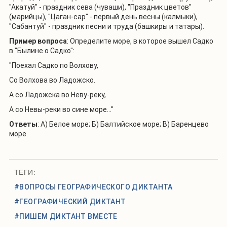
"Акатуй" - праздник сева (чуваши), "Праздник цветов"
(марийцы), "Цаган-caр" - первый день весны (калмыки),
"Сабантуй" - праздник песни и труда (башкиры и татары).
Пример вопроса
: Определите море, в которое вышел Садко
в "Былине о Садко":
"Поехал Садко по Волхову,
Со Волхова во Ладожско.
А со Ладожска во Неву-реку,
А со Невы-реки во сине море…"
Ответы
: А) Белое море; Б) Балтийское море; В) Баренцево
море.
ТЕГИ:
#ВОПРОСЫ ГЕОГРАФИЧЕСКОГО ДИКТАНТА
#ГЕОГРАФИЧЕСКИЙ ДИКТАНТ
#ПИШЕМ ДИКТАНТ ВМЕСТЕ