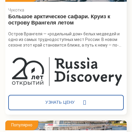
Чукотка
Большое арктическое сафари. Круиз к
острову Врангеля летом
Остров Врангеля — «родильный дом» белых медведей и
одно из самых труднодоступных мест России. В новом
сезоне этот край становится ближе, а путь к нему — по-
настоящему комфортным. Приглашаем исследовать
Чукотку на борту плавучего «пятизвездочного отеля» — в
эксклюзивном путешествии RussiaDiscovery, аналогов
которому не существует.
Каждый день путешественники будут высаживаться на
заповедных берегах — добраться до которых можно
только по морю. Проведут 4 дня в заповеднике «Остров
Врангеля» — объекте всемирного наследия ЮНЕСКО.
Встретят белых медведей, моржей, китов и овцебыков.
УЗНАТЬ ЦЕНУ
Популярно