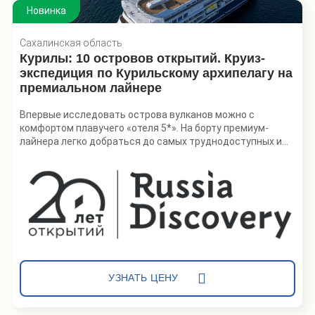
Новинка
Сахалинская область
Курилы: 10 островов открытий. Круиз-
экспедиция по Курильскому архипелагу на
премиальном лайнере
Впервые исследовать острова вулканов можно с
комфортом плавучего «отеля 5*». На борту премиум-
лайнера легко добраться до самых труднодоступных и
живописных островов, каждое утро просыпаясь в новой
локации. Это путешествие — возможность совместить
комфорт и погружение в дикую природу: участников ждут
трекинги и восхождения, каякинг и сапбординг, купание в
термальных источниках и рыбалка.
Маршрут открывает возможность исследовать
необитаемые острова Курильской гряды. За одно
путешествие участники посетят сразу Северные,
Средние и Южные Курилы, увидят знаменитые вулканы и
УЗНАТЬ ЦЕНУ
уникальные природные объекты. Программа включает
лекции об истории, геологии, флоре и фауне региона.