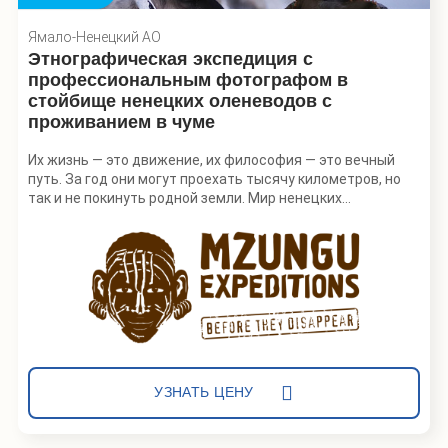
Ямало-Ненецкий АО
Этнографическая экспедиция с
профессиональным фотографом в
стойбище ненецких оленеводов с
проживанием в чуме
Их жизнь — это движение, их философия — это вечный
путь. За год они могут проехать тысячу километров, но
так и не покинуть родной земли. Мир ненецких
оленеводов на Ямале, кажется, соткан из противоречий.
Бескрайние просторы тундры сужаются до маленького
чума, где круглый год может жить семья из пяти человек,
а неумолимое время, от которого, кажется, зависит
жизнь, тут вовсе остановилось — оно словно кочует по
тундре вместе с оленями и их детьми, как себя называют
сами ненцы.
Мы отправимся в гости к одной ненецкой
оленеводческой семье, познакомимся с бытом и
УЗНАТЬ ЦЕНУ
традициями кочевников, узнаем, хорошо ли живется
оленеводом на Ямале и сами постигнем основы этого
непростого промысла.