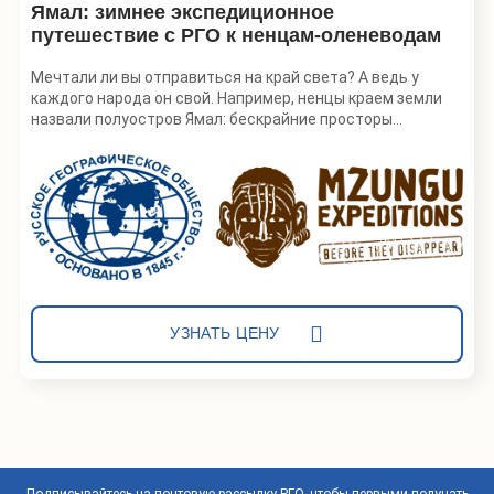
Ямал: зимнее экспедиционное
путешествие с РГО к ненцам-оленеводам
Мечтали ли вы отправиться на край света? А ведь у
каждого народа он свой. Например, ненцы краем земли
назвали полуостров Ямал: бескрайние просторы
арктической тундры обрываются в холодное Карское
море и льды Северного Ледовитого океана. Здесь можно
прикоснуться к удивительной жизни хранителей древних
традиций Арктики, увидеть, как эти исконные кочевники
ловко управляют тысячными стадами оленей, легко
устанавливают чум, перемещаются по бескрайней
тундре в поисках новых пастбищ, сохраняя свой
уникальный образ жизни, основанный на оленеводстве и
рыбалке.
УЗНАТЬ ЦЕНУ
Экспедиционное путешествие РГО и Mzungu Expeditions
разработано совместно с Музеем антропологии и
этнографии им. Петра Великого (Кунсткамера) РАН.
Особенность экспедиционных путешествий в
возможности не просто стать свидетелем работы
ученых, но и принять участие в сборе полевых
материалов под руководством научного специалиста.
Подписывайтесь на почтовую рассылку РГО, чтобы первыми получать