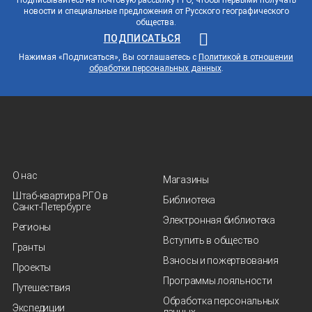
Группу путешественников будут сопровождать
новости и специальные предложения от Русского географического
специалисты РГО и МАЭ: ученые помогут погрузиться в
общества.
культурный и исторический контекст изучаемых
ПОДПИСАТЬСЯ
сообществ и показать, как строится полевая работа.
Нажимая «Подписаться», Вы соглашаетесь с
Политикой в отношении
обработки персональных данных
.
О нас
Магазины
Штаб-квартира РГО в
Библиотека
Санкт‑Петербурге
Электронная библиотека
Регионы
Вступить в общество
Гранты
Взносы и пожертвования
Проекты
Программы лояльности
Путешествия
Обработка персональных
Экспедиции