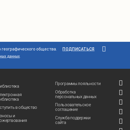
о географического общества.
ПОДПИСАТЬСЯ
ьных данных
.
Программы лояльности
иблиотека
Обработка
лектронная
персональных данных
иблиотека
Пользовательское
ступить в общество
соглашение
зносы и
Служба поддержки
ожертвования
сайта