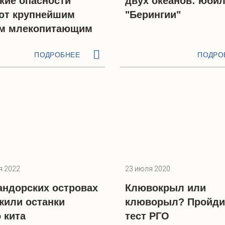
кие опасности
двух океанов: юби
ют крупнейшим
"Берингии"
м млекопитающим
ПОДРОБНЕЕ
ПОДРО
я 2022
23 июля 2020
андорских островах
Клювокрыл или
жили останки
клюворыл? Пройди
 кита
тест РГО