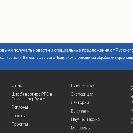
ервыми получать новости и специальные предложения от Русског
дписаться», Вы соглашаетесь с
Политикой в отношении обработки персонал
О нас
Путешествия
Б
Штаб-квартира РГО в
Экспедиции
Э
Санкт‑Петербурге
б
Лектории
Регионы
В
Выставки
Гранты
В
Научный архив
п
Проекты
Магазины