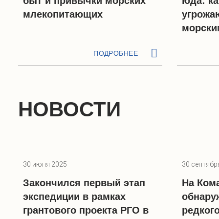
быт и привычки морских
юда: ка
млекопитающих
угрожа
морски
ПОДРОБНЕЕ
НОВОСТИ
30 июня 2025
30 сентябр
Закончился первый этап
На Ком
экспедиции в рамках
обнару
грантового проекта РГО в
редкого