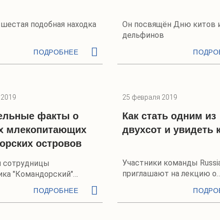
 шестая подобная находка
Он посвящён Дню китов 
дельфинов
ПОДРОБНЕЕ
ПОДРО
 2019
25 февраля 2019
ельные факты о
Как стать одним из
х млекопитающих
двухсот и увидеть 
орских островов
Участники команды Russia
и сотрудницы
приглашают на лекцию о
ика "Командорский"
Шантарских островах
 Артемьевой
ПОДРОБНЕЕ
ПОДРО