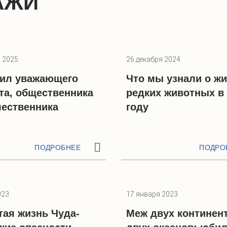
АЖИ
 2025
26 декабря 2024
вил уважающего
Что мы узнали о ж
та, общественника
редких животных в 
шественника
году
ПОДРОБНЕЕ
ПОДРО
023
17 января 2023
тая жизнь Чуда-
Меж двух континен