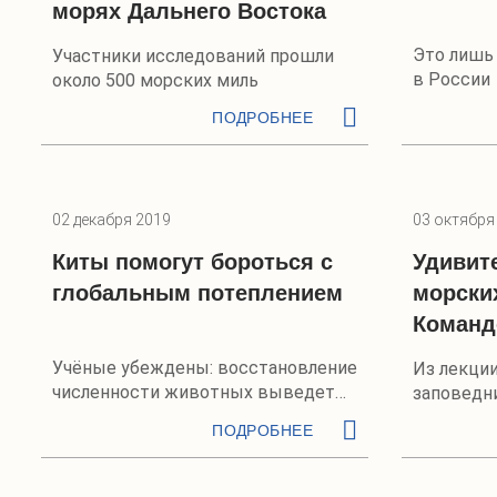
морях Дальнего Востока
Это лишь
Участники исследований прошли
в России
около 500 морских миль
ПОДРОБНЕЕ
02 декабря 2019
03 октября
Киты помогут бороться с
Удивит
глобальным потеплением
морски
Команд
Учёные убеждены: восстановление
Из лекци
численности животных выведет
заповедн
из атмосферы лишние парниковые
Светланы
ПОДРОБНЕЕ
газы