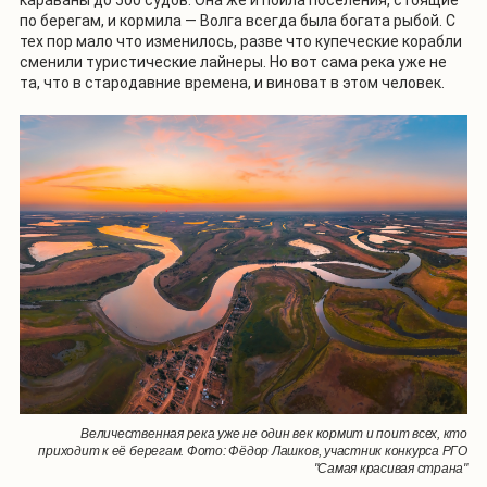
караваны до 500 судов. Она же и поила поселения, стоящие
по берегам, и кормила — Волга всегда была богата рыбой. С
тех пор мало что изменилось, разве что купеческие корабли
сменили туристические лайнеры. Но вот сама река уже не
та, что в стародавние времена, и виноват в этом человек.
Величественная река уже не один век кормит и поит всех, кто
приходит к её берегам. Фото: Фёдор Лашков, участник конкурса РГО
"Самая красивая страна"