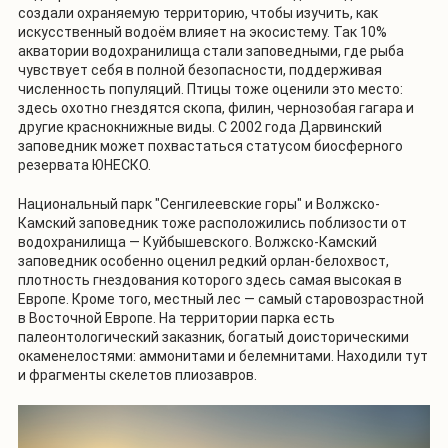
создали охраняемую территорию, чтобы изучить, как
искусственный водоём влияет на экосистему. Так 10%
акватории водохранилища стали заповедными, где рыба
чувствует себя в полной безопасности, поддерживая
численность популяций. Птицы тоже оценили это место:
здесь охотно гнездятся скопа, филин, чернозобая гагара и
другие краснокнижные виды. С 2002 года Дарвинский
заповедник может похвастаться статусом биосферного
резервата ЮНЕСКО.
Национальный парк "Сенгилеевские горы" и Волжско-
Камский заповедник тоже расположились поблизости от
водохранилища — Куйбышевского. Волжско-Камский
заповедник особенно оценил редкий орлан-белохвост,
плотность гнездования которого здесь самая высокая в
Европе. Кроме того, местный лес — самый старовозрастной
в Восточной Европе. На территории парка есть
палеонтологический заказник, богатый доисторическими
окаменелостями: аммонитами и белемнитами. Находили тут
и фрагменты скелетов плиозавров.