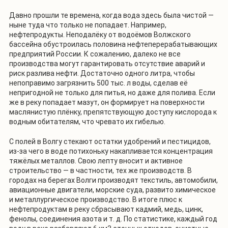
Давно прошли те времена, когда вода здесь была чистой —
ныне туда что только не попадает. Например,
нефтепродукты. Неподалёку от водоёмов Волжского
бассейна обустроилась половина нефтеперерабатывающих
предприятий России. К сожалению, далеко не все
производства могут гарантировать отсутствие аварий и
риск разлива нефти. Достаточно одного литра, чтобы
непоправимо загрязнить 500 тыс. л воды, сделав её
непригодной не только для питья, но даже для полива. Если
же в реку попадает мазут, он формирует на поверхности
маслянистую плёнку, препятствующую доступу кислорода к
водным обитателям, что чревато их гибелью.
С полей в Волгу стекают остатки удобрений и пестицидов,
из-за чего в воде потихоньку накапливается концентрация
тяжёлых металлов. Свою лепту вносит и активное
строительство — в частности, тех же производств. В
городах на берегах Волги производят текстиль, автомобили,
авиационные двигатели, морские суда, развито химическое
и металлургическое производство. В итоге плюс к
нефтепродуктам в реку сбрасывают кадмий, медь, цинк,
фенолы, соединения азота и т. д. По статистике, каждый год