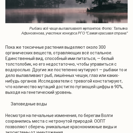
Рыбаки всё чаще вылавливают мутантов. Фото: Татьяна
Афиногенова, участник конкурса РГО "Самая красивая страна"
Пока же токсичные растения выделяют около 300
органических веществ, отравляющих всё остальное.
Единственный вид, способный ими питаться, — белый
толстолобик, но его недостаточно, чтобы управиться с
водорослью. Другие же постепенно мутируют — рыбаки то и
дело вылавливают рыб, лишённых чешуи, глаз или каких-
нибудь органов. Исследователи с тревогой констатируют,
что количество мутаций достигло пугающей цифры в 90%,
выходя на генетический уровень.
Заповедные воды
Несмотря на печальные изменения, по берегам Волги
сохранились места с нетронутой природой. ООПТ
позволяют сберечь уникальные краснокнижные виды и
экосистемы от уничтожения.