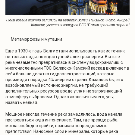
Люди всегда охотно селились на берегах Волги. Рыбинск. Фото: Андрей
Карасик, участник конкурса РГО "Самая красивая страна"
Метаморфозы и мутации
Ещё в 1930-е годы Волгу стали использовать как источник
не только воды, но и доступной электроэнергии. В итоге
река незаметно превратилась в систему водохранилищ с
многочисленными ГЭС. Волжско-Камский каскад включает в
себя больше десятка гидроэлектростанций, которые
производят порядка 4% энергии страны. Казалось бы, это
возобновляемый источник энергии, не требующий
дополнительных ресурсов вроде угля и не загрязняющий
атмосферу выбросами. Однако экологичным его, увы,
назвать нельзя.
Мощное некогда течение реки замедлилось, вода начала
прогреваться куда интенсивнее. Там, где прежде рыба
могла свободно пройти, возникли непреодолимые
препятствия. Наносные слои и минералы, которые река