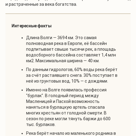
и растраченные за века богатства.
Интересные факты
Длина Волги — 3694 км. Это самая
полноводная река в Европе, её бассейн
подпитывает свыше тысячи рек, а площадь
водосборного бассейна составляет 1,4 млн
км2. Максимальная ширина — 40 км.
По данным гидрологов, 60% воды река берёт
за счёт растаявшего снега. 30% поступает в
неё из грунтовых вод, 10% — с дождями.
Именно на Волге появилась профессия
"бурлак". В голодный период между
Масленицей и Пасхой возможность
наняться в бурлацкую артель спасала
многих крестьян от голодной смерти. В
сезон по реке могли тянуть баржи до 600
тыс. бурлаков.
Река берёт начало из маленького родника в