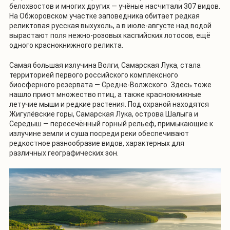
белохвостов и многих других — учёные насчитали 307 видов.
На Обжоровском участке заповедника обитает редкая
реликтовая русская выхухоль, а в июле-августе над водой
вырастают поля нежно-розовых каспийских лотосов, ещё
одного краснокнижного реликта.
Самая большая излучина Волги, Самарская Лука, стала
территорией первого российского комплексного
биосферного резервата — Средне-Волжского. Здесь тоже
нашло приют множество птиц, а также краснокнижные
летучие мыши и редкие растения. Под охраной находятся
Жигулёвские горы, Самарская Лука, острова Шалыга и
Середыш — пересечённый горный рельеф, примыкающие к
излучине земли и суша посреди реки обеспечивают
редкостное разнообразие видов, характерных для
различных географических зон.