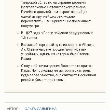
Тверской области, на окраине деревни
Волговерховье Осташковского района.
Ручеёк, в дальнейшем вырастающий до
одной из крупнейших рек, можно
перешагнуть — в ширину он не превышает
полуметра.
В 1827 году в Волге поймали белугу весом в
1,5 тонны.
Волжский торговый путь известен с VIII века.
А с XI века на реке процветали пираты-
ушкуйники, одним из которых был Степан
Разин.
С научной точки зрения Волга — это приток
Камы. Но поскольку её историческая роль
куда более заметна, она считается основной
рекой, а Кама — притоком.
АВТОР:
ОЛЬГА ЛАДЫГИНА