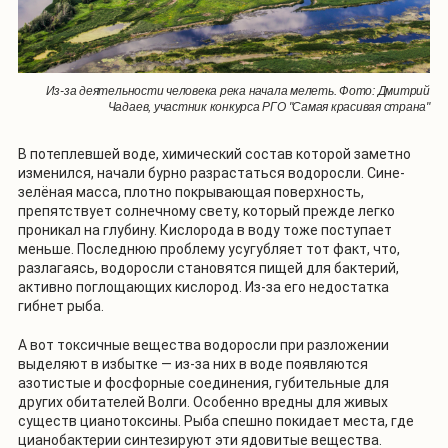
Из-за деятельности человека река начала мелеть. Фото: Дмитрий
Чадаев, участник конкурса РГО "Самая красивая страна"
В потеплевшей воде, химический состав которой заметно
изменился, начали бурно разрастаться водоросли. Сине-
зелёная масса, плотно покрывающая поверхность,
препятствует солнечному свету, который прежде легко
проникал на глубину. Кислорода в воду тоже поступает
меньше. Последнюю проблему усугубляет тот факт, что,
разлагаясь, водоросли становятся пищей для бактерий,
активно поглощающих кислород. Из-за его недостатка
гибнет рыба.
А вот токсичные вещества водоросли при разложении
выделяют в избытке — из-за них в воде появляются
азотистые и фосфорные соединения, губительные для
других обитателей Волги. Особенно вредны для живых
существ цианотоксины. Рыба спешно покидает места, где
цианобактерии синтезируют эти ядовитые вещества.