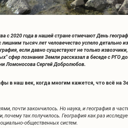
а с 2020 года в нашей стране отмечают День географ
 с лишним тысяч лет человечество успело детально 
графия, если давно существуют не только извозчики,
ых" сфер познания Земли рассказал в беседе с РГО д
ени Ломоносова Сергей Добролюбов.
фы в наш век, когда многим кажется, что всё на З
и, почти закончилось. Но наука, и география в частн
и, почему так получилось. География как раз исслед
социально-общественных систем.