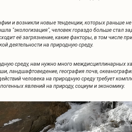
фии и возникли новые тенденции, которых раньше не б
шла "экологизация", человек гораздо больше стал за
одит её загрязнение, какие факторы, в том числе пр
ской деятельности на природную среду.
одную среду, нам нужно много междисциплинарных ха
уши, ландшафтоведение, география почв, океанография
йствий человека на природную среду требует компле
погенных явлений на природу, социум и экономику.