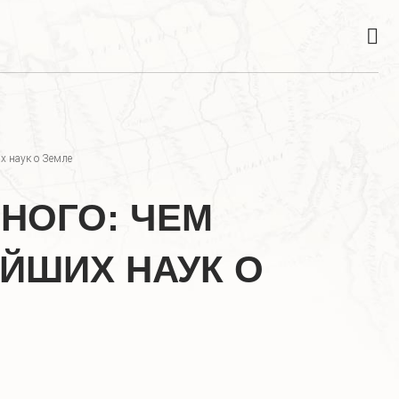
х наук о Земле
НОГО: ЧЕМ
ЙШИХ НАУК О