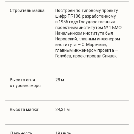
Строитель маяка:
Построен по типовому проекту
шифр ТГ-106, разработанному
в 1956 году Государственным
проектным институтом № 1 ВМФ.
Начальником института был
Норовский, главным инженером
института — С. Маречкин,
главным инженером проекта —
Голубев, проектировал Спивак
Высота огня
28 м
от уровня моря:
Высота маяка:
24,31 м
Дальность
19 миль