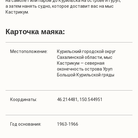
на самолет или паром до Курильска на острове Итуруп,
а затем нанять судно, которое доставит вас на мыс
Кастрикум.
Карточка маяка:
Местоположение:
Курильский городской округ
Сахалинской области, мыс
Кастрикум — северная
оконечность острова Уруп
Большой Курильской гряды
Координаты:
46.214481, 150.544951
Год основания:
1963-1966