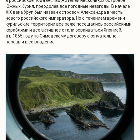
в российское подданство жителей нескольких островов
Южных Курил, преодолев все погодные невзгоды. В начале
XIX века Уруп был назван островом Александра в честь
нового российского императора. Но с течением времени
курильские территории все реже посещались российскими
кораблями и все активнее стали осваиваться Японией,
а в 1855 году по Симодскому договору окончательно
перешли в ее владение.