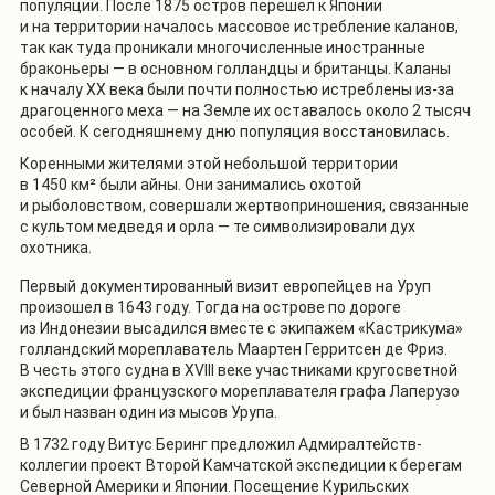
популяции. После 1875 остров перешел к Японии
и на территории началось массовое истребление каланов,
так как туда проникали многочисленные иностранные
браконьеры — в основном голландцы и британцы. Каланы
к началу XX века были почти полностью истреблены из-за
драгоценного меха — на Земле их оставалось около 2 тысяч
особей. К сегодняшнему дню популяция восстановилась.
Коренными жителями этой небольшой территории
в 1450 км² были айны. Они занимались охотой
и рыболовством, совершали жертвоприношения, связанные
с культом медведя и орла — те символизировали дух
охотника.
Первый документированный визит европейцев на Уруп
произошел в 1643 году. Тогда на острове по дороге
из Индонезии высадился вместе с экипажем «Кастрикума»
голландский мореплаватель Маартен Герритсен де Фриз.
В честь этого судна в XVIII веке участниками кругосветной
экспедиции французского мореплавателя графа Лаперузо
и был назван один из мысов Урупа.
В 1732 году Витус Беринг предложил Адмиралтейств-
коллегии проект Второй Камчатской экспедиции к берегам
Северной Америки и Японии. Посещение Курильских