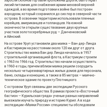
заросли склонов гор были проложены дороги, был открыт
лисий питомник для снабжения армии меховой верхней
одеждой, а во время подготовки к войне был построен
аэродром, который сохранился до сих пор в северной части
острова. В освоении территории использовали пленных
корейцев, американцев и голландцев. На южной
оконечности открыли существование двух крупных
участков золотосеребряных руд — Данченковский
и Айнский.
На острове Уруп установили два маяка — Ван-дер-Линда
и Кастирикум на расстоянии около 120 км друг от друга.
Строительство маяка Ван дер Линда началось в 1957
строительной организацией флота, а Кастрикум строили
с 1963 по 1966 год. Строительство начали осуществлять
в 1960-е годы, причем вблизи маяка решили соорудить
несколько четырехквартирных жилых домов для персонала,
баню, склады и конюшню, а также в 85 метрах — маячно-
техническое здание по проекту Плотницкого.
С островом Уруп связаны две экспедиции Русского
географического общества. В рамках проекта «Восточный
бастион — Курильская гряда» ученые разных направлений
выезжали изучать природу и историю Курил. А в ходе
экспедиции «Маяки России» специалисты обследовали