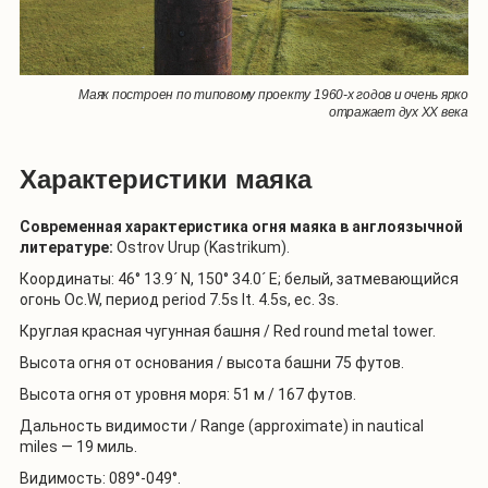
Маяк построен по типовому проекту 1960-х годов и очень ярко
отражает дух XX века
Характеристики маяка
Современная характеристика огня маяка в англоязычной
литературе:
Ostrov
Urup
(
Kastrikum
).
Координаты: 46° 13.9´ N, 150° 34.0´ E; белый, затмевающийся
огонь
Oc
.
W
, период period 7.5s
lt
. 4.5
s
,
ec
. 3
s
.
Круглая красная чугунная башня /
Red
round
metal
tower
.
Высота огня от основания / высота башни 75 футов.
Высота огня от уровня моря: 51 м / 167 футов.
Дальность видимости /
Range
(
approximate
)
in
nautical
miles
— 19 миль.
Видимость: 089°-049°.