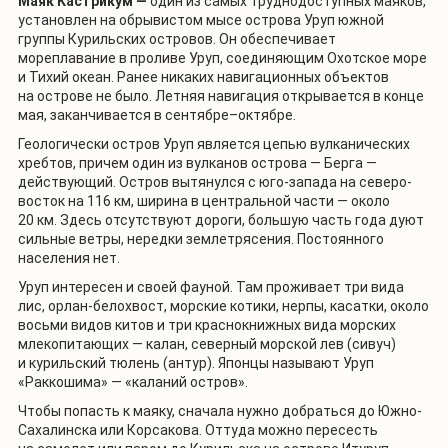
Маяк Кастрикум —
один из самых труднодоступных маяков,
установлен на обрывистом мысе острова Уруп южной
группы Курильских островов. Он обеспечивает
мореплавание в проливе Уруп, соединяющим Охотское море
и Тихий океан. Ранее никаких навигационных объектов
на острове не было. Летняя навигация открывается в конце
мая, заканчивается в сентябре–октябре.
Геологически остров Уруп является цепью вулканических
хребтов, причем один из вулканов острова — Берга —
действующий. Остров вытянулся с юго-запада на северо-
восток на 116 км, ширина в центральной части — около
20 км. Здесь отсутствуют дороги, большую часть года дуют
сильные ветры, нередки землетрясения. Постоянного
населения нет.
Уруп интересен и своей фауной. Там проживает три вида
лис, орлан-белохвост, морские котики, нерпы, касатки, около
восьми видов китов и три краснокнижных вида морских
млекопитающих — калан, северный морской лев (сивуч)
и курильский тюлень (антур). Японцы называют Уруп
«Раккошима» — «каланий остров».
Чтобы попасть к маяку, сначала нужно добраться до Южно-
Сахалинска или Корсакова. Оттуда можно пересесть