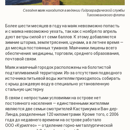
Сегодня маяк находится в ведении Гидрографической службы
Тихоокеанского флота
Более шести месяцев в году на маяк невозможно попасть
и с маяка невозможно уехать, так как с ноября по апрель
дуют ветры силой от семи баллов. К этому добавляются
зимние шторма, землетрясения, цунами, а в летнее время —
до месяца постоянных туманов. Маячники лишены всего
обеспечения: медицины, торговли, среднего образования,
почтовой связи.
Маяк и маячный городок расположены на болотистой
подтапливаемой территории. Из-за отсутствия подводного
источника питьевой воды жителям приходилось собирать
с крыш дождевую воду в специально установленную
стальную цистерну.
В связи с непростыми условиями на острове нет
постоянного населения — единственными жителями
являются две семьи смотрителей Кастрикума и Ван-дер-
Линда, разделенные 120 километрами. Кроме того, с 2006
года до недавнего времени на острове работало
ООО «Курилгео» — отделение горно-металлургической