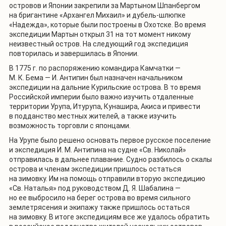
островов и Японии закрепили за Мартыном Шпанбергом
на бригантине «Архангел Михаил» и дубель-шлюпке
«Надежда», которые были построены в Охотске. Во время
экспедиции Мартын открыл 31 на тот момент никому
неизвестный остров. На следующий год экспедиция
повторилась и завершилась в Японии.
В 1775 г. по распоряжению командира Камчатки —
М. К. Бема — И. Антипин был назначен начальником
экспедиции на дальние Курильские острова. В то время
Российской империи было важно изучить отдаленные
территории Урупа, Итурупа, Кунашира, Акиса и привести
в подданство местных жителей, а также изучить
возможность торговли с японцами.
На Урупе было решено основать первое русское поселение
и экспедиция И. М. Антипина на судне «Св. Николай»
отправилась в дальнее плавание. Судно разбилось о скалы
острова и членам экспедиции пришлось остаться
на зимовку. Им на помощь отправили вторую экспедицию
«Св. Наталья» под руководством Д. Я. Шабалина —
но ее выбросило на берег острова во время сильного
землетрясения и экипажу также пришлось остаться
на зимовку. В итоге экспедициям все же удалось обратить