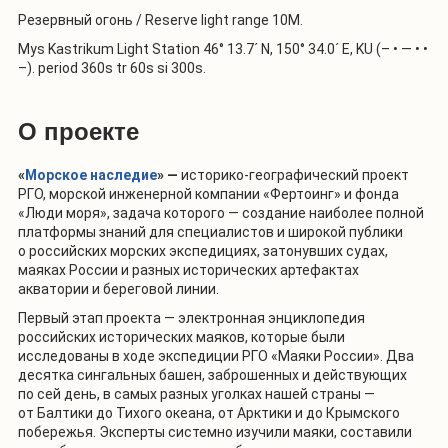
Резервный огонь /
Reserve
light
range
10
M
.
Mys Kastrikum Light Station 46° 13.7´ N, 150° 34.0´ E, KU (– • — • •
–). period 360s tr 60s si 300s.
О проекте
«
Морское наследие
» —
историко-географический проект
РГО, морской инженерной компании «Фертоинг» и фонда
«Люди моря», задача которого — создание наиболее полной
платформы знаний для специалистов и широкой публики
о российских морских экспедициях, затонувших судах,
маяках России и разных исторических артефактах
акватории и береговой линии.
Первый этап проекта — электронная энциклопедия
российских исторических маяков, которые были
исследованы в ходе экспедиции РГО «Маяки России». Два
десятка сингальных башен, заброшенных и действующих
по сей день, в самых разных уголках нашей страны —
от Балтики до Тихого океана, от Арктики и до Крымского
побережья. Эксперты системно изучили маяки, составили