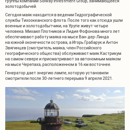
группы компаний Solway Investment Grоup, занимающееся
золотодобычей.
Сегодня маяк находится в ведении Гидрографической
службы Тихоокеанского флота. После того как отсюда ушли
военные и золотодобытчики, на Урупе живут четыре
человека. Михаил Плотников и Лидия Фофонова много лет
обеспечивают работу маяка на мысе Ван-дер-Линда
на южной оконечности острова, а Игорь Грабарук и Антон
Звягинцев (смотритель маяка, член Российского
географического общества) обслуживают маяк Кастрикум
на самом севере и присматривают за автономным маяком
на мысе Черепаха, расположенном в 16 км восточнее.
Генератор дает энергию лампе, которую установили
смотрители после 30-летнего перерыва 9 апреля 2021.