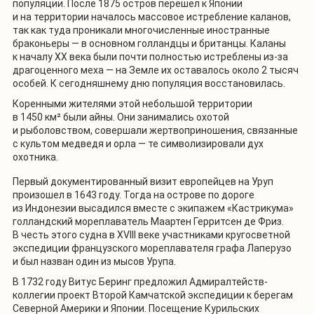
популяции. После 1875 остров перешел к Японии
и на территории началось массовое истребление каланов,
так как туда проникали многочисленные иностранные
браконьеры — в основном голландцы и британцы. Каланы
к началу XX века были почти полностью истреблены из-за
драгоценного меха — на Земле их оставалось около 2 тысяч
особей. К сегодняшнему дню популяция восстановилась.
Коренными жителями этой небольшой территории
в 1450 км² были айны. Они занимались охотой
и рыболовством, совершали жертвоприношения, связанные
с культом медведя и орла — те символизировали дух
охотника.
Первый документированный визит европейцев на Уруп
произошел в 1643 году. Тогда на острове по дороге
из Индонезии высадился вместе с экипажем «Кастрикума»
голландский мореплаватель Маартен Герритсен де Фриз.
В честь этого судна в XVIII веке участниками кругосветной
экспедиции французского мореплавателя графа Лаперузо
и был назван один из мысов Урупа.
В 1732 году Витус Беринг предложил Адмиралтейств-
коллегии проект Второй Камчатской экспедиции к берегам
Северной Америки и Японии. Посещение Курильских