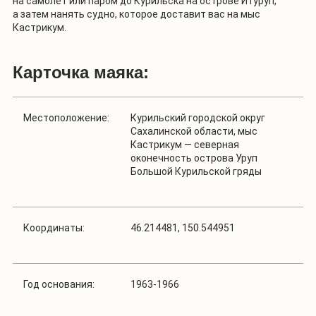
на самолет или паром до Курильска на острове Итуруп,
а затем нанять судно, которое доставит вас на мыс
Кастрикум.
Карточка маяка:
Местоположение:
Курильский городской округ
Сахалинской области, мыс
Кастрикум — северная
оконечность острова Уруп
Большой Курильской гряды
Координаты:
46.214481, 150.544951
Год основания:
1963-1966