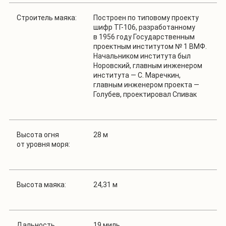
Строитель маяка:
Построен по типовому проекту
шифр ТГ-106, разработанному
в 1956 году Государственным
проектным институтом № 1 ВМФ.
Начальником института был
Норовский, главным инженером
института — С. Маречкин,
главным инженером проекта —
Голубев, проектировал Спивак
Высота огня
28 м
от уровня моря:
Высота маяка:
24,31 м
Дальность
19 миль