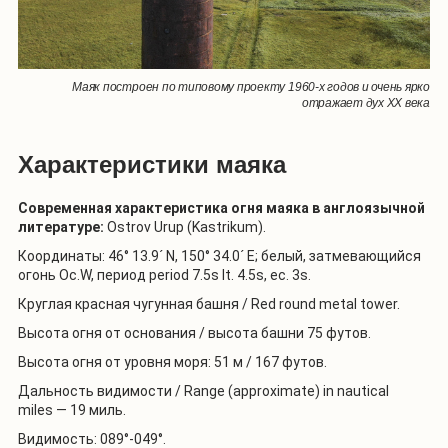
Маяк построен по типовому проекту 1960-х годов и очень ярко
отражает дух XX века
Характеристики маяка
Современная характеристика огня маяка в англоязычной
литературе:
Ostrov
Urup
(
Kastrikum
).
Координаты: 46° 13.9´ N, 150° 34.0´ E; белый, затмевающийся
огонь
Oc
.
W
, период period 7.5s
lt
. 4.5
s
,
ec
. 3
s
.
Круглая красная чугунная башня /
Red
round
metal
tower
.
Высота огня от основания / высота башни 75 футов.
Высота огня от уровня моря: 51 м / 167 футов.
Дальность видимости /
Range
(
approximate
)
in
nautical
miles
— 19 миль.
Видимость: 089°-049°.