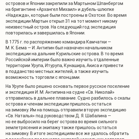
островов и Японии закрепили за Мартыном Шпанбергом
на бригантине «Архангел Михаил» и дубель-шлюпке
«Надежда», которые были построены в Охотске. Во время
экспедиции Мартын открыл 31 на тот момент никому
неизвестный остров. На следующий год экспедиция
повторилась и завершилась в Японии.
В 1775 г. по распоряжению командира Камчатки —
М. К. Бема — И. Антипин был назначен начальником
экспедиции на дальние Курильские острова. В то время
Российской империи было важно изучить отдаленные
территории Урупа, Итурупа, Кунашира, Акиса и привести
в подданство местных жителей, а также изучить
возможность торговли с японцами.
На Урупе было решено основать первое русское поселение
и экспедиция И. М. Антипина на судне «Св. Николай»
отправилась в дальнее плавание. Судно разбилось о скалы
острова и членам экспедиции пришлось остаться
на зимовку. Им на помощь отправили вторую экспедицию
«Св. Наталья» под руководством Д. Я. Шабалина —
но ее выбросило на берег острова во время сильного
землетрясения и экипажу также пришлось остаться
на зимовку. В итоге экспедициям все же удалось обратить