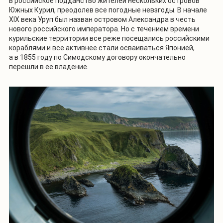
в российское подданство жителей нескольких островов
Южных Курил, преодолев все погодные невзгоды. В начале
XIX века Уруп был назван островом Александра в честь
нового российского императора. Но с течением времени
курильские территории все реже посещались российскими
кораблями и все активнее стали осваиваться Японией,
а в 1855 году по Симодскому договору окончательно
перешли в ее владение.