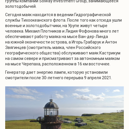
группы компаний Solway Investment Grоup, занимающееся
золотодобычей.
Сегодня маяк находится в ведении Гидрографической
службы Тихоокеанского флота. После того как отсюда ушли
военные и золотодобытчики, на Урупе живут четыре
человека. Михаил Плотников и Лидия Фофонова много лет
обеспечивают работу маяка на мысе Ван-дер-Линда
на южной оконечности острова, а Игорь Грабарук и Антон
Звягинцев (смотритель маяка, член Российского
географического общества) обслуживают маяк Кастрикум
на самом севере и присматривают за автономным маяком
на мысе Черепаха, расположенном в 16 км восточнее.
Генератор дает энергию лампе, которую установили
смотрители после 30-летнего перерыва 9 апреля 2021.