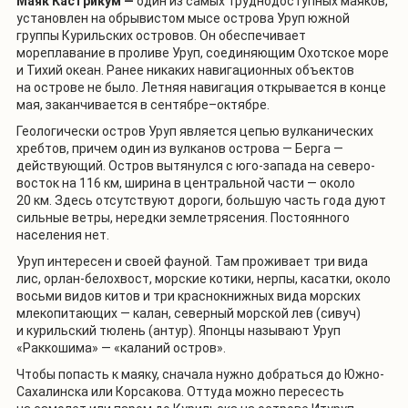
Маяк Кастрикум —
один из самых труднодоступных маяков,
установлен на обрывистом мысе острова Уруп южной
группы Курильских островов. Он обеспечивает
мореплавание в проливе Уруп, соединяющим Охотское море
и Тихий океан. Ранее никаких навигационных объектов
на острове не было. Летняя навигация открывается в конце
мая, заканчивается в сентябре–октябре.
Геологически остров Уруп является цепью вулканических
хребтов, причем один из вулканов острова — Берга —
действующий. Остров вытянулся с юго-запада на северо-
восток на 116 км, ширина в центральной части — около
20 км. Здесь отсутствуют дороги, большую часть года дуют
сильные ветры, нередки землетрясения. Постоянного
населения нет.
Уруп интересен и своей фауной. Там проживает три вида
лис, орлан-белохвост, морские котики, нерпы, касатки, около
восьми видов китов и три краснокнижных вида морских
млекопитающих — калан, северный морской лев (сивуч)
и курильский тюлень (антур). Японцы называют Уруп
«Раккошима» — «каланий остров».
Чтобы попасть к маяку, сначала нужно добраться до Южно-
Сахалинска или Корсакова. Оттуда можно пересесть