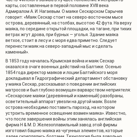
карты, составленные в первой половине XVIII века
Адмиралом А. И. Нагаевым. О маяке Сескарском Сарычев
говорит: «Маяк Сескар стоит на северо-восточном мысе
острова, деревянный, на столбах, высотою 42 фута. На верху
маяка, по середине открытой площадки, на тагане, при тихих
ветрах жгут дрова, при бурных — уголья. Здание маяка
ветхое, стоит в лесу и с моря едва приметно. Следует
перенести маяк на северо-западный мыс и сделать
каменный».
В 1853 году началась Крымская война и маяк Сескар
оказался в очаге военных действий на Балтике. Осенью
1854 года директор маяков и лоции Балтийского моря
докладывал в Гидрографический департамент обстановку
у маяка Сескар, рассказывал о поведении английских
матросов и был глубоко возмущен варварством неприятеля:
«Сескарские маяки (деревянный и каменный) разобраны,
осветительный аппарат увезли на другой маяк. Возле
острова необходимо поставить пароход, на котором
устроить временное освещение взамен маяка». Известно,
что после завершения войны этим занялась английская
фирма
H
&
M
.
D
. Железоплавильный завод этой фирмы
изготовил башню маяка из чугунных элементов, которые
далее скреплялись болтами. Технология была довольно