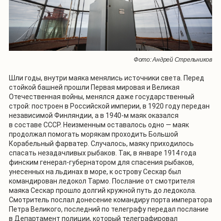
Фото: Андрей Стрельников
Шли годы, внутри маяка менялись источники света. Перед
стойкой башней прошли Первая мировая и Великая
Отечественная войны, менялся даже государственный
строй: построен в Российской империи, в 1920 году передан
независимой Финляндии, а в 1940-м маяк оказался
в составе СССР. Неизменным оставалось одно — маяк
продолжал помогать морякам проходить Большой
Корабельный фарватер. Случалось, маяку приходилось
спасать незадачливых рыбаков. Так, в январе 1914 года
финским генерал-губернатором для спасения рыбаков,
унесенных на льдинах в море, к острову Сескар был
командирован ледокол Тармо. Послание от смотрителя
маяка Сескар прошло долгий кружной путь до ледокола.
Смотритель послал донесение командиру порта императора
Петра Великого, последний по телеграфу передал послание
в Департамент полиции, который телеграфировал