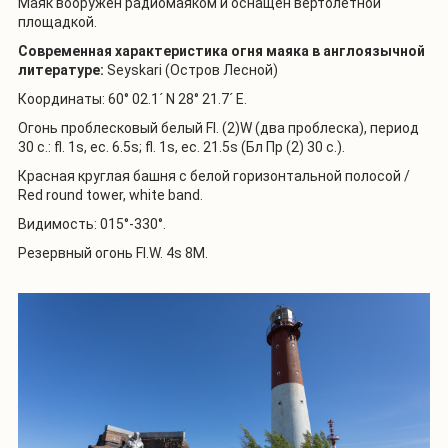
Маяк вооружен радиомаяком и оснащен вертолетной
площадкой.
Современная характеристика огня маяка в англоязычной
литературе:
Seyskari
(Остров Лесной)
Координаты: 60° 02.1´ N 28° 21.7´ E.
Огонь проблесковый белый Fl. (2)W (два проблеска), период
30 с.: fl. 1s, ec. 6.5s; fl. 1s, ec. 21.5s (Бл Пр (2) 30 с.).
Красная круглая башня с белой горизонтальной полосой /
Red round tower, white band.
Видимость: 015°-330°.
Резервный огонь
Fl
.
W
. 4
s
8
M
.