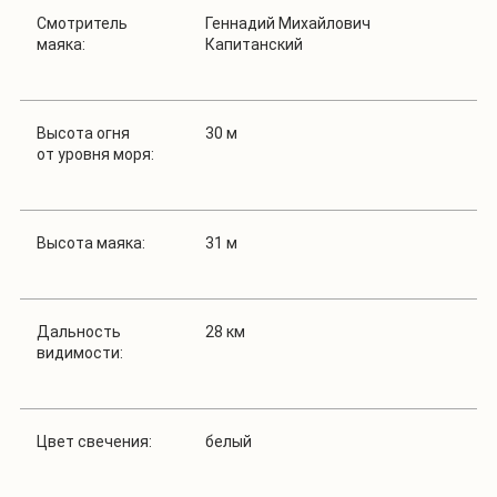
Смотритель
Геннадий Михайлович
маяка
:
Капитанский
Высота огня
30 м
от уровня моря:
Высота маяка:
31 м
Дальность
28 км
видимости:
Цвет свечения:
белый