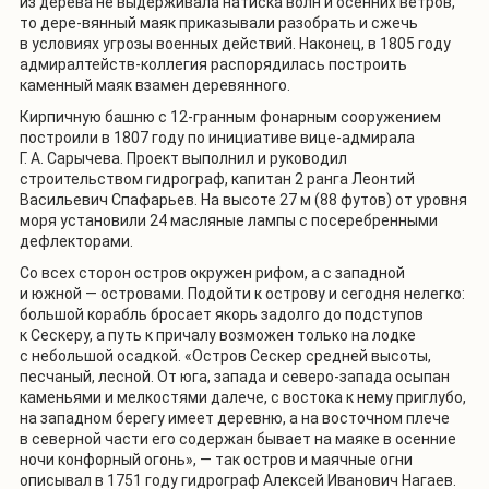
из дерева не выдерживала натиска волн и осенних ветров,
то дере-вянный маяк приказывали разобрать и сжечь
в условиях угрозы военных действий. Наконец, в 1805 году
адмиралтейств-коллегия распорядилась построить
каменный маяк взамен деревянного.
Кирпичную башню с 12-гранным фонарным сооружением
построили в 1807 году по инициативе вице-адмирала
Г. А. Сарычева. Проект выполнил и руководил
строительством гидрограф, капитан 2 ранга Леонтий
Васильевич Спафарьев. На высоте 27 м (88 футов) от уровня
моря установили 24 масляные лампы с посеребренными
дефлекторами.
Со всех сторон остров окружен рифом, а с западной
и южной — островами. Подойти к острову и сегодня нелегко:
большой корабль бросает якорь задолго до подступов
к Сескеру, а путь к причалу возможен только на лодке
с небольшой осадкой. «Остров Сескер средней высоты,
песчаный, лесной. От юга, запада и северо-запада осыпан
каменьями и мелкостями далече, с востока к нему приглубо,
на западном берегу имеет деревню, а на восточном плече
в северной части его содержан бывает на маяке в осенние
ночи конфорный огонь», — так остров и маячные огни
описывал в 1751 году гидрограф Алексей Иванович Нагаев.