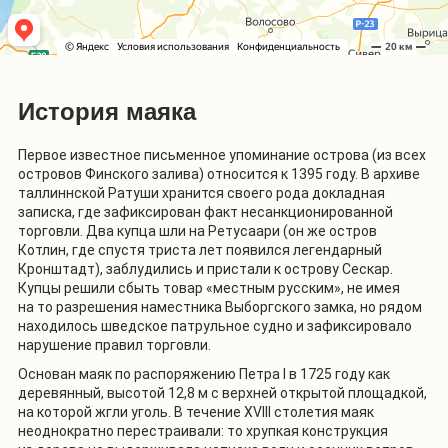
История маяка
Первое известное письменное упоминание острова (из всех
островов Финского залива) относится к 1395 году. В архиве
таллиннской Ратуши хранится своего рода докладная
записка, где зафиксирован факт несанкционированной
торговли. Два купца шли на Ретусаари (он же остров
Котлин, где спустя триста лет появился легендарный
Кронштадт), заблудились и пристали к острову Сескар.
Купцы решили сбыть товар «местным русским», не имея
на то разрешения наместника Выборгского замка, но рядом
находилось шведское патрульное судно и зафиксировало
нарушение правил торговли.
Основан маяк по распоряжению Петра
I
в 1725 году как
деревянный, высотой 12,8 м с верхней открытой площадкой,
на которой жгли уголь. В течение XVIII столетия маяк
неоднократно перестраивали: то хрупкая конструкция