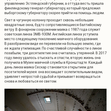
управлению Эстляндской губернии, а оттуда весть пришла
финляндскому генерал-губернатору, который предложил
выборгскому губернатору скорее прийти на помощь людям.
Свет в чугунную колонну проходит сквозь небольшие
квадратные окна, будто сопротивляющиеся балтийскому
ветру. В фонарном сооружении маяка с 1987 года служит
советская линза ЭМВ-930М. Английская линза уступила
место следующему поколению маячного оборудования.
В разобранном виде ее перевезли на большую землю, где
ее ждала утилизация. По счастливой случайности о линзе
позабыли, три десятилетия она считалась утерянной. В 2017
году линзу удалось отыскать и спасти, вторую жизнь она
получила в Музее маячной службы в Кронштадте. Каждый
день линза маяка Сескар становится открытием для
посетителей музея: она восхищает ослепительным видом,
удивляет непростой судьбой и призывает возвращаться
снова и любоваться ее светом.