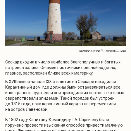
Фото: Андрей Стрельников
Сескар входил в число наиболее благополучных и богатых
островов залива. Он имеет источники пресной воды, но,
главное, расположен ближе всех к материку.
В XVIII веке и начале XIX столетия на Сескаре находился
Карантинный дом, где должны были останавливаться все
иностранные суда, если они приходили из портов, в которых
свирепствовали эпидемии. Такой порядок был устроен
до 1815 года, пока карантинный кордон не переместили
на остров Лавенсари.
В 1802 году Капитану-Командиру Г. А. Сарычеву было
поручено провести изыскания способов привести маячную
часть Финского залива в лучшее положение и исправить