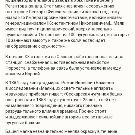
их железоделательного завода в Хокстоне на берегу
Регентова канала. Этот маяк назначен к сооружению
на острове Сескар в Финском заливе и заказан год тому
назад Его Императорским Высочеством, великим князем
генерал-адмиралом [Константином Николаевичем]… Маяк
имеет вид почти цилиндрический, кверху несколько
суживающийся. Он состоит из 100 чугунных плит, из которых
10 занимают высоту и такое же количество идет
на образование окружности».
В начале XX столетия на Сескаре работала спасательная
станция, снабженная шестивесельным вельботом
Форреста, а телефонная связь была установлена между
маяком и Нарвой.
В 1884 году контр-адмирал Роман Иванович Баженов
в исследовании «Маяки, их осветительные аппараты
и звуковые приборы» пишет: «Сескарская чугунная башня,
построенная в 1858 году, существует 25 лет, в ней нет
ни малейшего повреждения, никакого признака
разрушительного влияния времени. Прочно стоят
и выдерживают сильнейшие штормы все остальные
чугунные башни».
Башня маяка незначительно меняла окраску в течение