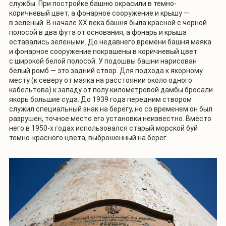
службы. При постройке башню окрасили в темно-
коричневый цвет, а фонарное сооружение и крышу —
в зеленый. В начале XX века башня была красной с черной
полосой в два фута от основания, а фонарь и крыша
оставались зелеными. До недавнего времени башня маяка
и фонарное сооружение покрашены в коричневый цвет
с широкой белой полосой. У подошвы башни нарисован
белый ромб — это задний створ. Для подхода к якорному
месту (к северу от маяка на расстоянии около одного
кабельтова) к западу от полу километровой дамбы бросали
якорь большие суда. До 1939 года передним створом
служил специальный знак на берегу, но со временем он был
разрушен, точное место его установки неизвестно. Вместо
него в 1950-х годах использовался старый морской буй
темно-красного цвета, выброшенный на берег.