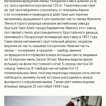
механизма вращения линзы толщиной 6 мм и длиной 20 м,
а к тросу крепился груз весом 125 кг. Тяжеловесная гиря
за три часа медленно спускалась от вершины башни
к ее основанию и приводила в действие шестеренки
механизма, вращавшего центральную часть линзы Френеля.
Линзу второго разряда заказали английскому заводу
братьев Чанс близ города Бирмингем. Именно этот завод
поставлял стекло для грандиозного Хрустального дворца,
принявшего Лондонскую всемирную выставку в 1851 году.
Сама линза напоминает хрустальный дворец: недаром
верхняя ее часть называется куполом. Нижняя часть
линзы — основание, а средняя — тамбур, именно
он вращался и отправлял в море вспышки света, видимые
за 16 морских миль (около 30 км). Моряки видели яркую
вспышку на фоне постоянного огня: 5 секунд света и 30
секунд темноты. В тамбуре насчитываются 12
полизональных линз, поэтому мореходы каждую ночь могли
наблюдать дюжину лучей, которые расходились вокруг
фонарного сооружения маяка. Таким свет маяка моряки
впервые увидели 25 сентября 1858 года.