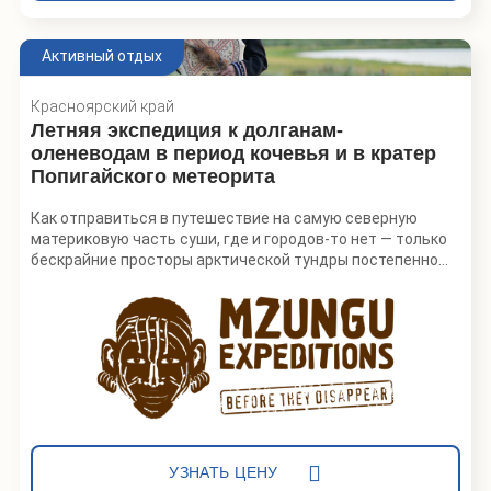
оленеводом на Ямале и сами постигнем основы этого
непростого промысла.
Активный отдых
Красноярский край
Летняя экспедиция к долганам-
оленеводам в период кочевья и в кратер
Попигайского метеорита
Как отправиться в путешествие на самую северную
материковую часть суши, где и городов-то нет — только
бескрайние просторы арктической тундры постепенно
уходят в холодные воды Северного Ледовитого океана?
Ответ простой: нужно спросить дорогу у местных.
Коренные народы Таймыра — долганы и нганасаны —
по сей день ведут здесь свой кочевой образ жизни, пасут
оленей и бережно хранят старые традиции и культуру.
Свою землю они называют «тамура», что значит
«дорогая, богатая». Увидеть в этих аскетичных северных
пейзажах ценнейшие ресурсы, благодаря которым можно
жить и растить детей, может не каждый, но тот, кому
УЗНАТЬ ЦЕНУ
откроется это знание, останется здесь навсегда. А еще