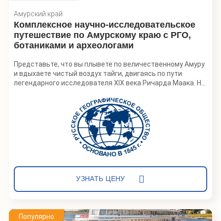
Амурский край
Комплексное научно-исследовательское
путешествие по Амурскому краю с РГО,
ботаниками и археологами
Представьте, что вы плывете по величественному Амуру
и вдыхаете чистый воздух тайги, двигаясь по пути
легендарного исследователя XIX века Ричарда Маака. Но
это не просто путешествие, а настоящая научная
экспедиция в компании археологов и ботаников. Вы
станете не наблюдателем, а участником научного
процесса — собранные вами данные помогут создать
научную статью.
Экспедиционное путешествие РГО и Tayga X-Tour
разработано совместно с Амурским филиалом
Ботанического сада-института Дальневосточного
отделения РАН. Особенность экспедиционных
УЗНАТЬ ЦЕНУ
путешествий заключается в возможности не просто
стать свидетелем работы ученых, но и принять участие в
сборе полевых материалов под руководством научного
специалиста.
Популярно