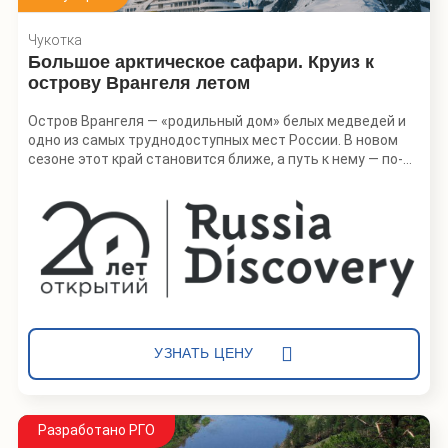
Чукотка
Большое арктическое сафари. Круиз к
острову Врангеля летом
Остров Врангеля — «родильный дом» белых медведей и
одно из самых труднодоступных мест России. В новом
сезоне этот край становится ближе, а путь к нему — по-
настоящему комфортным. Приглашаем исследовать
Чукотку на борту плавучего «пятизвездочного отеля» — в
эксклюзивном путешествии RussiaDiscovery, аналогов
которому не существует.
Каждый день путешественники будут высаживаться на
заповедных берегах — добраться до которых можно
только по морю. Проведут 4 дня в заповеднике «Остров
Врангеля» — объекте всемирного наследия ЮНЕСКО.
Встретят белых медведей, моржей, китов и овцебыков.
УЗНАТЬ ЦЕНУ
Разработано РГО