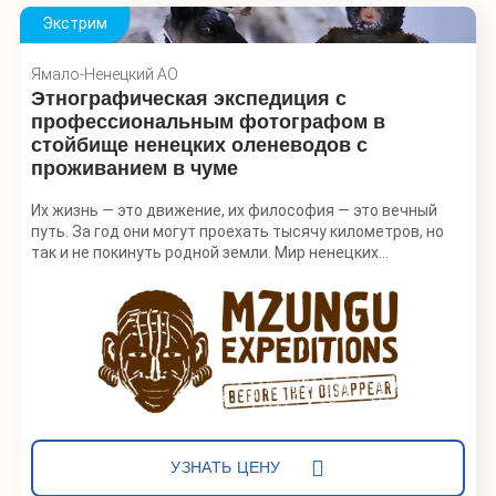
Экстрим
Ямало-Ненецкий АО
Этнографическая экспедиция с
профессиональным фотографом в
стойбище ненецких оленеводов с
проживанием в чуме
Их жизнь — это движение, их философия — это вечный
путь. За год они могут проехать тысячу километров, но
так и не покинуть родной земли. Мир ненецких
оленеводов на Ямале, кажется, соткан из противоречий.
Бескрайние просторы тундры сужаются до маленького
чума, где круглый год может жить семья из пяти человек,
а неумолимое время, от которого, кажется, зависит
жизнь, тут вовсе остановилось — оно словно кочует по
тундре вместе с оленями и их детьми, как себя называют
сами ненцы.
Мы отправимся в гости к одной ненецкой
оленеводческой семье, познакомимся с бытом и
УЗНАТЬ ЦЕНУ
традициями кочевников, узнаем, хорошо ли живется