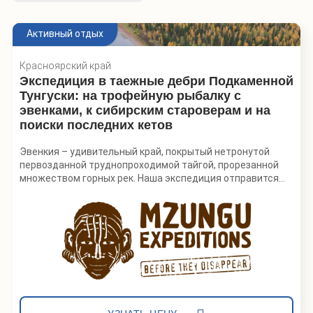
Активный отдых
Красноярский край
Экспедиция в таежные дебри Подкаменной
Тунгуски: на трофейную рыбалку с
эвенками, к сибирским староверам и на
поиски последних кетов
Эвенкия – удивительный край, покрытый нетронутой
первозданной труднопроходимой тайгой, прорезанной
множеством горных рек. Наша экспедиция отправится
600-километровым сплавом по реке Подкаменная
Тунгуска – «Сибирской жемчужине», где скалистые
берега реки с базальтовыми столбами сменяются яркой
зеленью тайги, нескончаемой до горизонта.
Мы будем ловить ленка и тайменя в горных притоках
Подкаменной, прямо из реки пить чистейшую воду,
наблюдать за охотой местных, погостим в чуме у
эвенков-оленеводов, заночуем у последних кетов и
поговорим с хранителями их уникального языка, сходим в