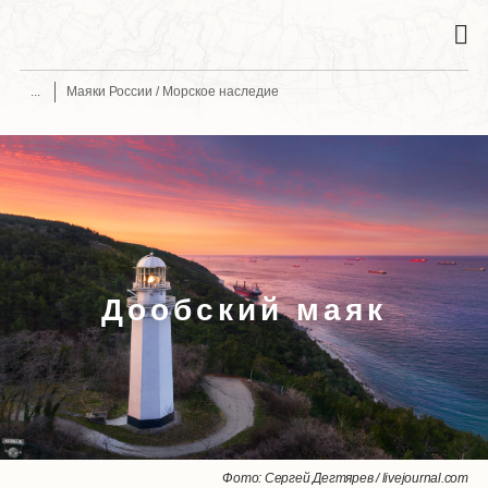
Маяки России / Морское наследие
Дообский маяк
Фото: Сергей Дегтярев / livejournal.com