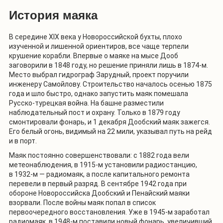
История маяка
В середине XIX века у Новороссийской бухты, плохо
изученной и лишенной ориентиров, все чаще терпели
крушение корабли. Впервые о маяке на мысе Дооб
заговорили в 1848 году, но решение приняли лишь в 1874-м.
Место выбрал гидрограф Зарудный, проект поручили
инженеру Самойлову. Строительство началось осенью 1875
года и шло быстро, однако запустить маяк помешала
Русско-турецкая война. На башне разместили
наблюдательный пост и охрану. Только в 1879 году
смонтировали фонарь, и 1 декабря Дообский маяк зажегся.
Его белый огонь, видимый на 22 мили, указывал путь на рейд
и в порт.
Маяк постоянно совершенствовали: с 1882 года вели
метеонаблюдения, в 1915-м установили радиостанцию,
в 1932-м — радиомаяк, а после капитального ремонта
перевели в первый разряд. В сентябре 1942 года при
обороне Новороссийска Дообский и Пенайский маяки
взорвали. После войны маяк попал в список
первоочередного восстановления. Уже в 1945-м заработал
радиомаяк, в 1948-м поставили новый фонарь, увеличивший