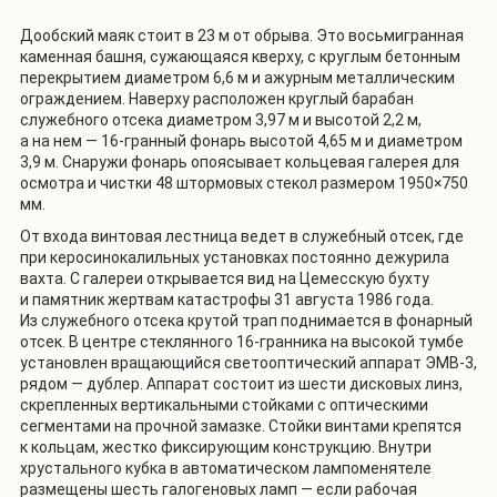
Дообский маяк стоит в 23 м от обрыва. Это восьмигранная
каменная башня, сужающаяся кверху, с круглым бетонным
перекрытием диаметром 6,6 м и ажурным металлическим
ограждением. Наверху расположен круглый барабан
служебного отсека диаметром 3,97 м и высотой 2,2 м,
а на нем — 16-гранный фонарь высотой 4,65 м и диаметром
3,9 м. Снаружи фонарь опоясывает кольцевая галерея для
осмотра и чистки 48 штормовых стекол размером 1950×750
мм.
От входа винтовая лестница ведет в служебный отсек, где
при керосинокалильных установках постоянно дежурила
вахта. С галереи открывается вид на Цемесскую бухту
и памятник жертвам катастрофы 31 августа 1986 года.
Из служебного отсека крутой трап поднимается в фонарный
отсек. В центре стеклянного 16-гранника на высокой тумбе
установлен вращающийся светооптический аппарат ЭМВ-3,
рядом — дублер. Аппарат состоит из шести дисковых линз,
скрепленных вертикальными стойками с оптическими
сегментами на прочной замазке. Стойки винтами крепятся
к кольцам, жестко фиксирующим конструкцию. Внутри
хрустального кубка в автоматическом лампоменятеле
размещены шесть галогеновых ламп — если рабочая