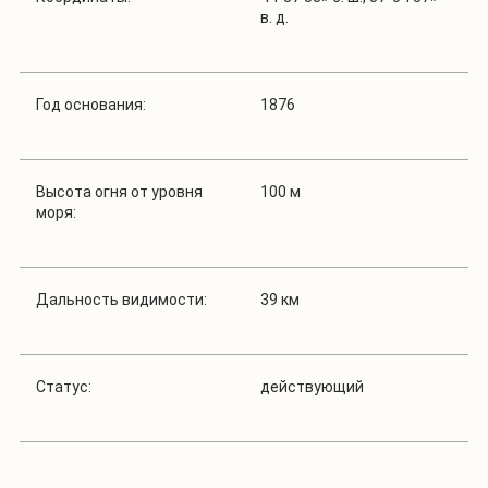
в. д.
Год основания:
1876
Высота огня от уровня
100 м
моря:
Дальность видимости:
39 км
Статус:
действующий