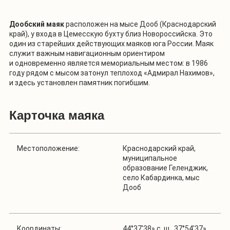
Дообский маяк
расположен на мысе Дооб (Краснодарский
край), у входа в Цемесскую бухту близ Новороссийска. Это
один из старейших действующих маяков юга России. Маяк
служит важным навигационным ориентиром
и одновременно является мемориальным местом: в 1986
году рядом с мысом затонул теплоход «Адмирал Нахимов»,
и здесь установлен памятник погибшим.
Карточка маяка
Местоположение:
Краснодарский край,
муниципальное
образование Геленджик,
село Кабардинка, мыс
Дооб
Координаты:
44°37'38» с. ш., 37°54'37»